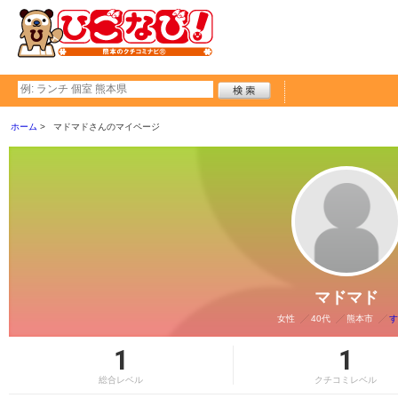
ホーム
マドマドさんのマイページ
マドマド
女性
40代
熊本市
す
1
1
総合レベル
クチコミレベル