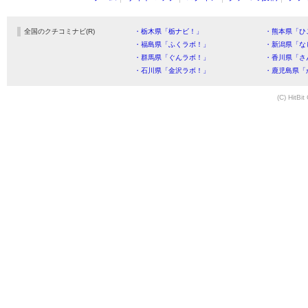
全国のクチコミナビ(R)
・栃木県「栃ナビ！」
・熊本県「ひ
・福島県「ふくラボ！」
・新潟県「な
・群馬県「ぐんラボ！」
・香川県「さ
・石川県「金沢ラボ！」
・鹿児島県「
(C) HitBit