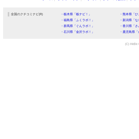
全国のクチコミナビ(R)
・栃木県「栃ナビ！」
・熊本県「ひ
・福島県「ふくラボ！」
・新潟県「な
・群馬県「ぐんラボ！」
・香川県「さ
・石川県「金沢ラボ！」
・鹿児島県「
(C) HitBit