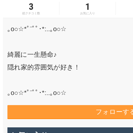
3
1
総クチコミ数
お気に入り
｡o○☆*ﾟ¨ﾟﾟ･*:..｡o○☆
綺麗に一生懸命♪
隠れ家的雰囲気が好き！
｡o○☆*ﾟ¨ﾟﾟ･*:..｡o○☆
フォローす