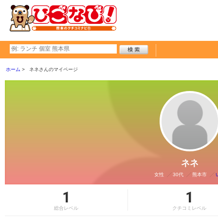
ホーム
ネネさんのマイページ
ネネ
女性
30代
熊本市
1
1
総合レベル
クチコミレベル