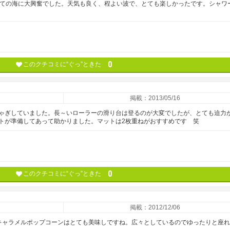
めての海に大興奮でした。天気も良く、程よい波で、とても楽しかったです。シャワ
0
このクチコミに“ぐっ”ときた
掲載：2013/05/16
ゃぎしていました。長～いローラーの滑り台は登るのが大変でしたが、とても迫力
トが準備してあって助かりました。マットは2枚重ねがおすすめです 笑
0
このクチコミに“ぐっ”ときた
掲載：2012/12/06
キャラメルポップコーンはとても美味しですね。広々としているのでゆったりと座