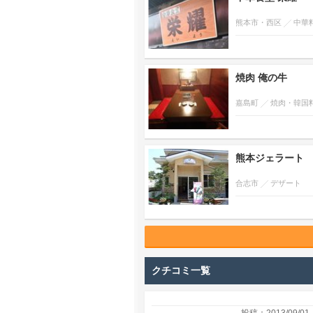
熊本市・西区
中華
焼肉 俺の牛
嘉島町
焼肉・韓国
熊本ジェラート
合志市
デザート
クチコミ一覧