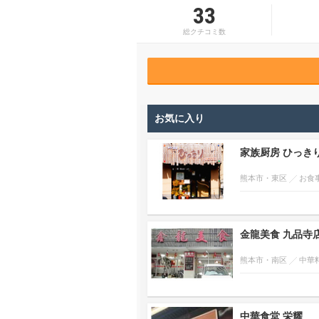
33
総クチコミ数
お気に入り
家族厨房 ひっき
熊本市・東区
お食
金龍美食 九品寺
熊本市・南区
中華
中華食堂 栄耀