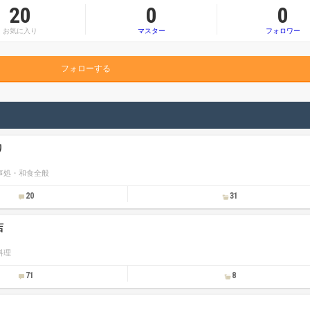
20
0
0
お気に入り
マスター
フォロワー
フォローする
り
事処・和食全般
20
31
店
料理
71
8