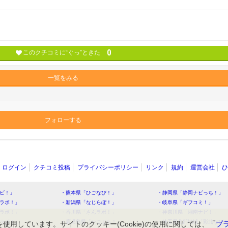
0
このクチコミに“ぐっ”ときた
一覧をみる
フォローする
ログイン
クチコミ投稿
プライバシーポリシー
リンク
規約
運営会社
ひ
ビ！」
・熊本県「ひごなび！」
・静岡県「静岡ナビっち！」
ラボ！」
・新潟県「なじらぼ！」
・岐阜県「ギフコミ！」
ラボ！」
・香川県「さんラボ！」
・神奈川県「湘南ナビ！」
ラボ！」
・鹿児島県「かごぶら！」
・埼玉県北部地域「彩北なび
を使用しています。サイトのクッキー(Cookie)の使用に関しては、「
プ