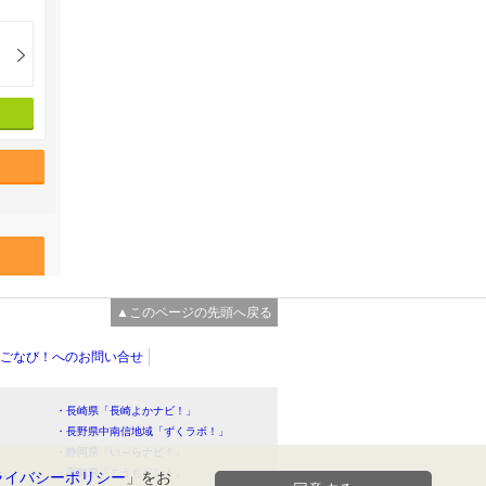
▲このページの先頭へ戻る
ごなび！へのお問い合せ
・長崎県「長崎よかナビ！」
・長野県中南信地域「ずくラボ！」
・静岡県「い～らナビ！」
！」
・高知県「こうちドン！」
ライバシーポリシー
」をお