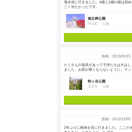
海水浴に行きました。4歳と2歳の娘は初
ごく冷たかったです。
御立岬公園
芦北町
公園
投稿：2013/05/15
たくさんの遊具があって子供たちは大はし
ました。お尻が痛くならないように、マッ
蛇ヶ谷公園
玉名市
公園
投稿：2012/12/05
2年ぶりに映画を見に行きました。ここの