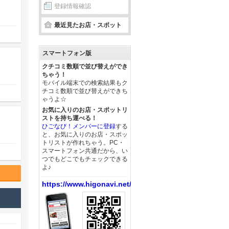
登録情報確認
最近見たお店・スポット
スマートフォン版
クチコミ数順で並び替えができ
ちゃう！
モバイル端末での検索結果もク
チコミ数順で並び替えができち
ゃうよ☆
お気に入りのお店・スポットリ
ストを持ち運べる！
ひごなび！メンバーに登録
する
と、お気に入りのお店・スポッ
トリストが作れちゃう。PC・
スマートフォン共通だから、い
つでもどこでもチェックできる
よ♪
https://www.higonavi.net/