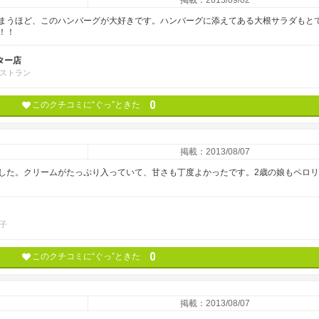
掲載：2013/09/02
まうほど、このハンバーグが大好きです。ハンバーグに添えてある大根サラダもと
！！
ター店
ストラン
0
このクチコミに“ぐっ”ときた
掲載：2013/08/07
した。クリームがたっぷり入っていて、甘さも丁度よかったです。2歳の娘もペロ
子
0
このクチコミに“ぐっ”ときた
掲載：2013/08/07