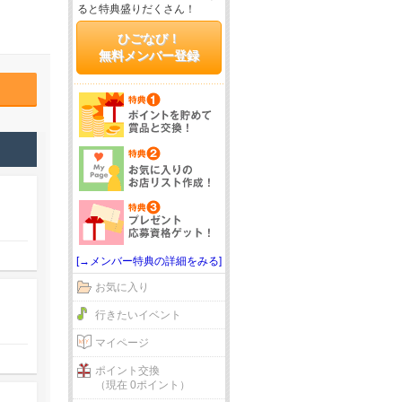
ると特典盛りだくさん！
ひごなび！
無料メンバー登録
[→メンバー特典の詳細をみる]
お気に入り
行きたいイベント
マイページ
ポイント交換
（現在 0ポイント）