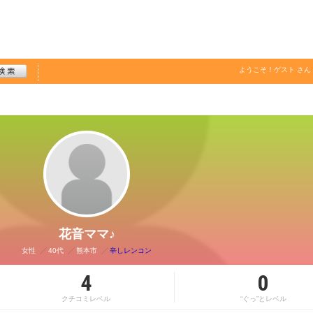
ようこそ！
ゲスト
さん
花音ママ♪
女性
40代
熊本市
辛しレンコン
4
0
クチコミレベル
“ぐっ”とレベル