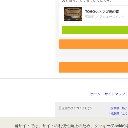
力もあり、とてもよかったです。
TOHOシネマズ光の森
菊陽町
アミューズメント
ホーム
サイトマップ
全国のクチコミナビ(R)
・栃木県「栃ナ
・福島県「ふく
・群馬県「ぐん
・石川県「金沢
当サイトでは、サイトの利便性向上のため、クッキー(Cookie)