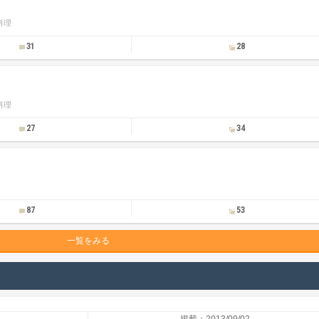
料理
31
28
料理
27
34
87
53
一覧をみる