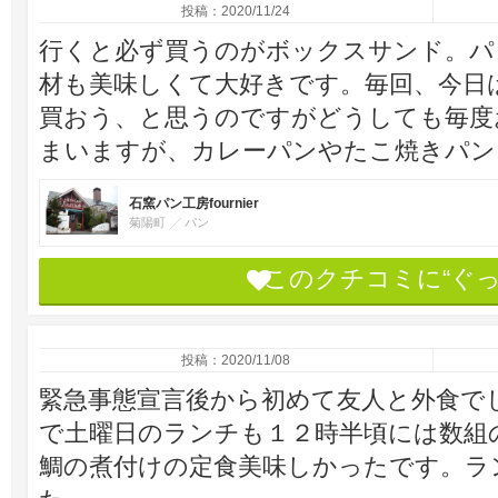
投稿：2020/11/24
行くと必ず買うのがボックスサンド。パ
材も美味しくて大好きです。毎回、今日
買おう、と思うのですがどうしても毎度
まいますが、カレーパンやたこ焼きパン
石窯パン工房fournier
菊陽町
パン
このクチコミに“ぐ
投稿：2020/11/08
緊急事態宣言後から初めて友人と外食で
で土曜日のランチも１２時半頃には数組
鯛の煮付けの定食美味しかったです。ラ