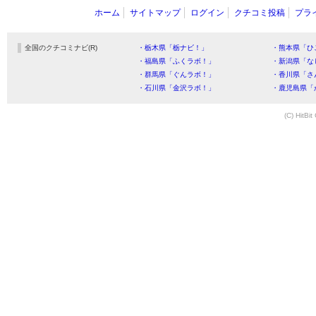
ホーム
サイトマップ
ログイン
クチコミ投稿
プラ
全国のクチコミナビ(R)
・栃木県「栃ナビ！」
・熊本県「ひ
・福島県「ふくラボ！」
・新潟県「な
・群馬県「ぐんラボ！」
・香川県「さ
・石川県「金沢ラボ！」
・鹿児島県「
(C) HitBit