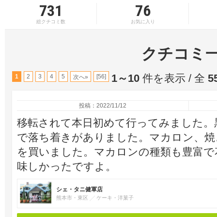
731
76
総クチコミ数
お気に入り
クチコミ
1～10
件を表示 / 全
5
1
2
3
4
5
[56]
次へ»
投稿：2022/11/12
移転されて本日初めて行ってみました。
で落ち着きがありました。マカロン、焼
を買いました。マカロンの種類も豊富で
味しかったですよ。
シェ・タニ健軍店
熊本市・東区
ケーキ・洋菓子