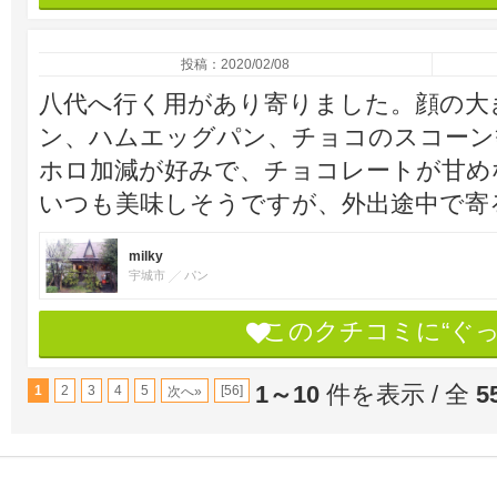
投稿：2020/02/08
八代へ行く用があり寄りました。顔の大
ン、ハムエッグパン、チョコのスコーン
ホロ加減が好みで、チョコレートが甘め
いつも美味しそうですが、外出途中で寄
milky
宇城市
パン
このクチコミに“ぐ
1～10
件を表示 / 全
5
1
2
3
4
5
[56]
次へ»