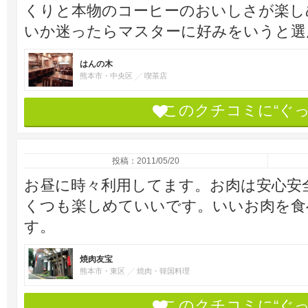
くりと本物のコーヒーのおいしさが楽し
いか迷ったらマスターに好みをいう
はんの木
熊本市・中央区
喫茶店
このクチコミに“ぐ
投稿：2011/05/20
お昼に時々利用してます。お肉は安心安
くつも楽しめていいです。いいお肉を食
す。
焼肉友宝
熊本市・東区
焼肉・韓国料理
このクチコミに“ぐ