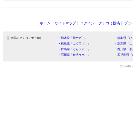
ホーム
サイトマップ
ログイン
クチコミ投稿
プラ
全国のクチコミナビ(R)
・栃木県「栃ナビ！」
・熊本県「ひ
・福島県「ふくラボ！」
・新潟県「な
・群馬県「ぐんラボ！」
・香川県「さ
・石川県「金沢ラボ！」
・鹿児島県「
(C) HitBit