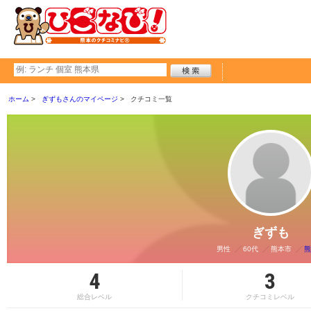
ホーム
ぎずもさんのマイページ
クチコミ一覧
ぎずも
男性
60代
熊本市
熊
4
3
総合レベル
クチコミレベル