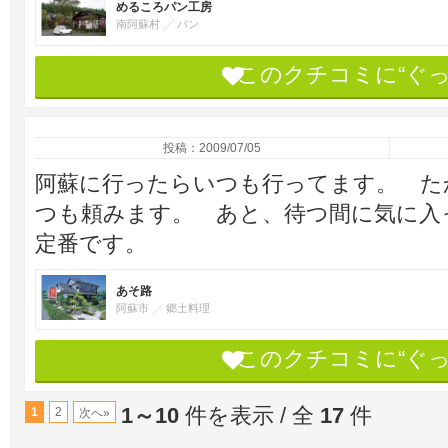
めるころパン工房
南阿蘇村
パン
このクチコミに“ぐ
投稿：2009/07/05
阿蘇に行ったらいつも行ってます。 た
つも頼みます。 あと、待つ間に気に入
定番です。
あそ路
阿蘇市
郷土料理
このクチコミに“ぐ
1～10
件を表示 / 全
17
件
1
2
次へ»