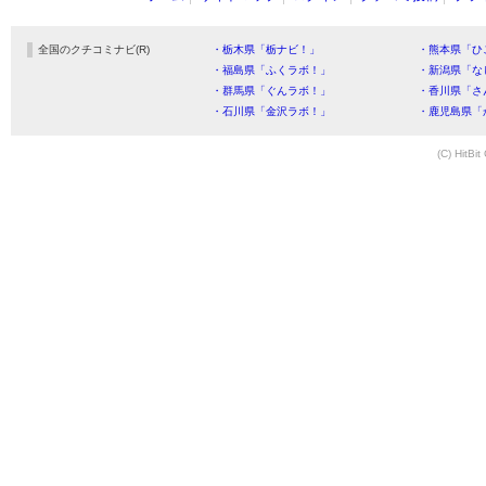
全国のクチコミナビ(R)
・栃木県「栃ナビ！」
・熊本県「ひ
・福島県「ふくラボ！」
・新潟県「な
・群馬県「ぐんラボ！」
・香川県「さ
・石川県「金沢ラボ！」
・鹿児島県「
(C) HitBit