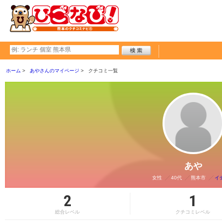
ホーム
あやさんのマイページ
クチコミ一覧
あや
女性
40代
熊本市
イ
2
1
総合レベル
クチコミレベル