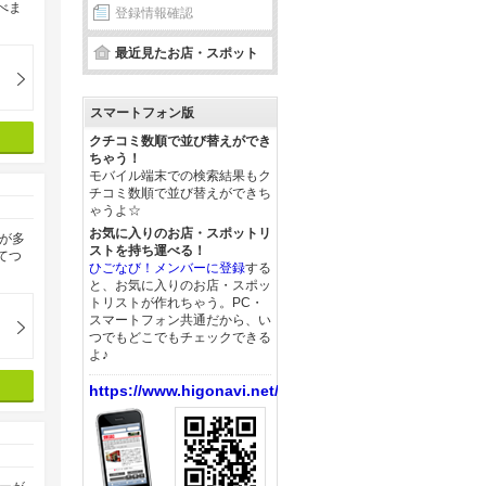
べま
登録情報確認
。
最近見たお店・スポット
スマートフォン版
クチコミ数順で並び替えができ
ちゃう！
モバイル端末での検索結果もク
チコミ数順で並び替えができち
ゃうよ☆
お気に入りのお店・スポットリ
が多
ストを持ち運べる！
てつ
ひごなび！メンバーに登録
する
と、お気に入りのお店・スポッ
トリストが作れちゃう。PC・
スマートフォン共通だから、い
つでもどこでもチェックできる
よ♪
https://www.higonavi.net/