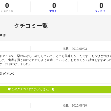
0
0
0
お気に入り
マスター
フォロワー
クチコミ一覧
28
件
掲載：2010/09/03
ドアイスで、栗の味がしっかりしていて、とても美味しかったです。もうひとつは
した。食券を買う前にどれにしようか迷っていると、おじさんから試食をすすめら
が、好きになりました。
房 ピアンタ
0
このクチコミに“ぐっ”ときた
掲載：2010/08/10