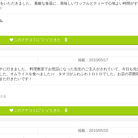
ーをいただきました。 素敵な食器に、美味しいワッフルとティーで心地よい時間がす
！
ム
0
このクチコミに“ぐっ”ときた
掲載：2010/05/17
チに行きました。 料理教室でお世話になった先生のご主人がされていて、今日も先
した。オムライスを食べました♪♪ タマゴがふわふわトロトロでした。お店の雰囲
また行きたいです！
洋食
0
このクチコミに“ぐっ”ときた
掲載：2010/05/10