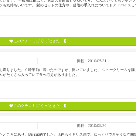
ています。 年齢層は幅広く、お店の雰囲気も明るいです。 なんといってもシャンプ
ジも気持ちいいです。 髪のセットの仕方や、普段の手入れについてもアドバイスし
0
このクチコミに“ぐっ”ときた
掲載：2010/05/31
ち寄りました。９時半前に着いたのですが、開いていました。 シュークリームを購
ムがたくさん入っていて食べ応えがありました。
0
このクチコミに“ぐっ”ときた
掲載：2010/05/26
たところにあり、隠れ家的でした。店内もイギリス調で、ゆっくりできそうな雰囲