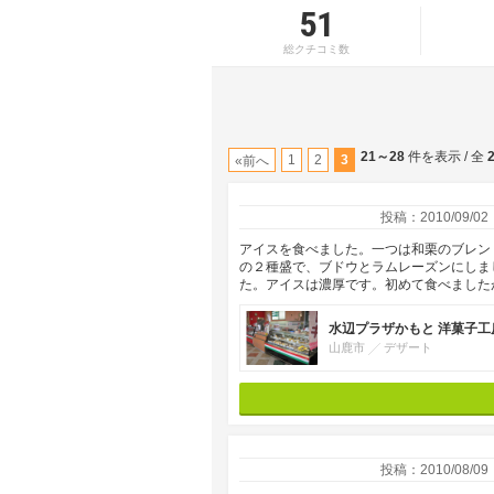
51
総クチコミ数
21～28
件を表示 / 全
1
2
3
«前へ
投稿：2010/09/02
アイスを食べました。一つは和栗のブレン
の２種盛で、ブドウとラムレーズンにしま
た。アイスは濃厚です。初めて食べました
水辺プラザかもと 洋菓子工
山鹿市
デザート
投稿：2010/08/09