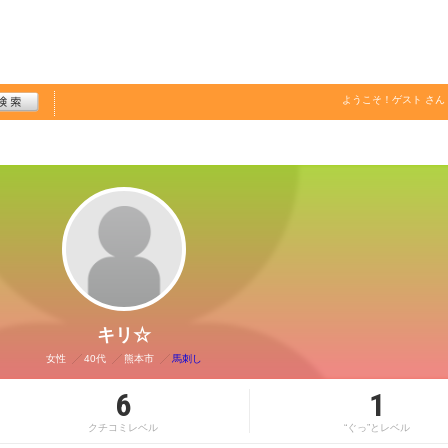
ようこそ！
ゲスト
さん
キリ☆
女性
40代
熊本市
馬刺し
6
1
クチコミレベル
“ぐっ”とレベル