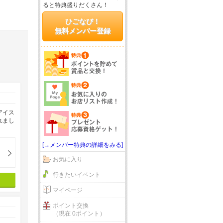
ると特典盛りだくさん！
ひごなび！
無料メンバー登録
アイス
れまし
[→メンバー特典の詳細をみる]
お気に入り
行きたいイベント
マイページ
ポイント交換
（現在 0ポイント）