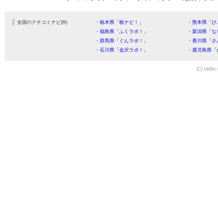
全国のクチコミナビ(R)
・栃木県「栃ナビ！」
・熊本県「ひ
・福島県「ふくラボ！」
・新潟県「な
・群馬県「ぐんラボ！」
・香川県「さ
・石川県「金沢ラボ！」
・鹿児島県「
(C) HitBit