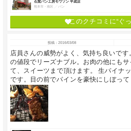
石窯パン工房モワソン 平成店
熊本市・南区
パン
このクチコミに“ぐ
投稿：2016/03/08
店員さんの威勢がよく、気持ち良いです。
の値段でリーズナブル。お肉の他にもサ
て、スイーツまで頂けます。 生パイナ
です。目の前でパインを豪快にしぼって