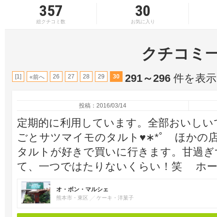
357
30
総クチコミ数
お気に入り
クチコミ
291～296
件を表示 
[1]
26
27
28
29
30
«前へ
投稿：2016/03/14
定期的に利用しています。全部おいしい
ごとサツマイモのタルト♥︎∗*ﾟ ほか
タルトが好きで買いに行きます。甘過ぎ
て、一つではたりないくらい！笑 ホー
オ・ボン・マルシェ
熊本市・東区
ケーキ・洋菓子