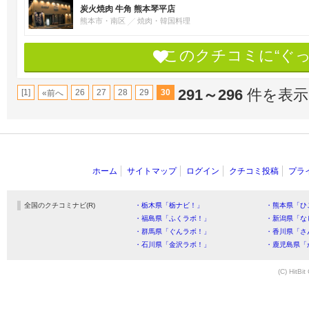
炭火焼肉 牛角 熊本琴平店
熊本市・南区
焼肉・韓国料理
このクチコミに“ぐ
291～296
件を表示 
[1]
26
27
28
29
30
«前へ
ホーム
サイトマップ
ログイン
クチコミ投稿
プラ
全国のクチコミナビ(R)
・栃木県「栃ナビ！」
・熊本県「ひ
・福島県「ふくラボ！」
・新潟県「な
・群馬県「ぐんラボ！」
・香川県「さ
・石川県「金沢ラボ！」
・鹿児島県「
(C) HitBit