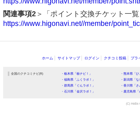
https://www.higonavi.net/member/point.sht
関連事項2
＞「ポイント交換チケット一
https://www.higonavi.net//member/point_tic
ホーム
サイトマップ
ログイン
クチコミ投稿
プラ
全国のクチコミナビ(R)
・栃木県「栃ナビ！」
・熊本県「ひ
・福島県「ふくラボ！」
・新潟県「な
・群馬県「ぐんラボ！」
・香川県「さ
・石川県「金沢ラボ！」
・鹿児島県「
(C) HitBit