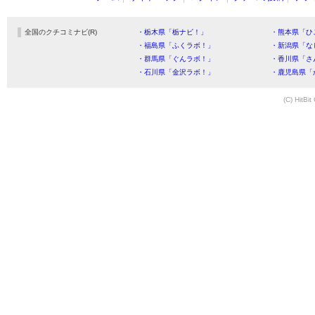
全国のクチコミナビ(R)
・栃木県「栃ナビ！」
・熊本県「ひ
・福島県「ふくラボ！」
・新潟県「な
・群馬県「ぐんラボ！」
・香川県「さ
・石川県「金沢ラボ！」
・鹿児島県「
(C) HitBit