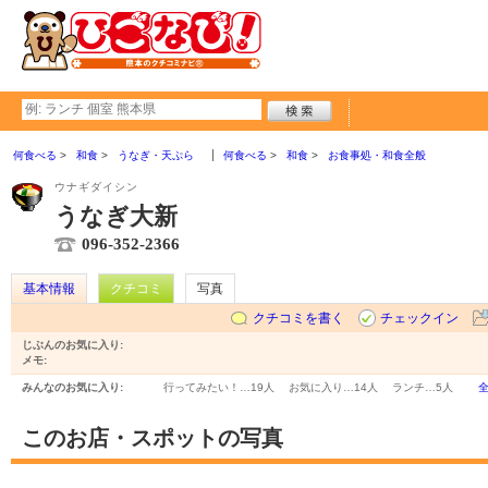
何食べる
和食
うなぎ・天ぷら
何食べる
和食
お食事処・和食全般
ウナギダイシン
うなぎ大新
096-352-2366
基本情報
クチコミ
写真
クチコミを書く
チェックイン
じぶんのお気に入り:
メモ:
みんなのお気に入り:
行ってみたい！…
19人
お気に入り…
14人
ランチ…
5人
このお店・スポットの写真