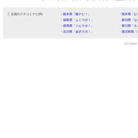
全国のクチコミナビ(R)
・栃木県「栃ナビ！」
・熊本県「ひ
・福島県「ふくラボ！」
・新潟県「な
・群馬県「ぐんラボ！」
・香川県「さ
・石川県「金沢ラボ！」
・鹿児島県「
(C) HitBit