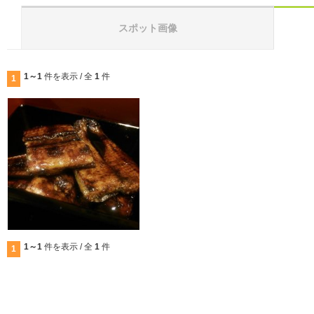
スポット画像
1～1
件を表示 / 全
1
件
1
1～1
件を表示 / 全
1
件
1