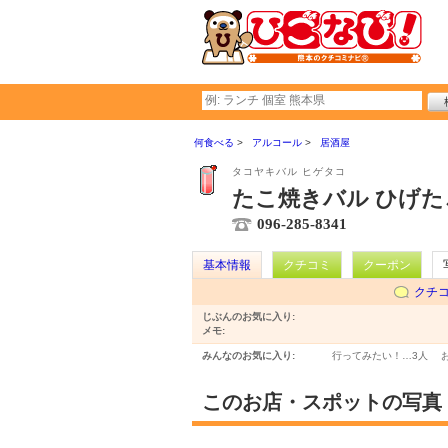
何食べる
アルコール
居酒屋
タコヤキバル ヒゲタコ
たこ焼きバル ひげた
096-285-8341
基本情報
クチコミ
クーポン
クチ
じぶんのお気に入り:
メモ:
みんなのお気に入り:
行ってみたい！…
3人
このお店・スポットの写真