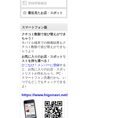
登録情報確認
最近見たお店・スポット
スマートフォン版
クチコミ数順で並び替えができ
ちゃう！
モバイル端末での検索結果もク
チコミ数順で並び替えができち
ゃうよ☆
お気に入りのお店・スポットリ
ストを持ち運べる！
ひごなび！メンバーに登録
する
と、お気に入りのお店・スポッ
トリストが作れちゃう。PC・
スマートフォン共通だから、い
つでもどこでもチェックできる
よ♪
https://www.higonavi.net/