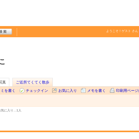
ようこそ！
ゲスト
さん
こ
写真
ご近所てくてく散歩
コミを書く
チェックイン
お気に入り
メモを書く
印刷用ページ
お気に入り…
1人