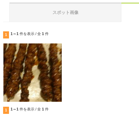
スポット画像
1～1
件を表示 / 全
1
件
1
1～1
件を表示 / 全
1
件
1