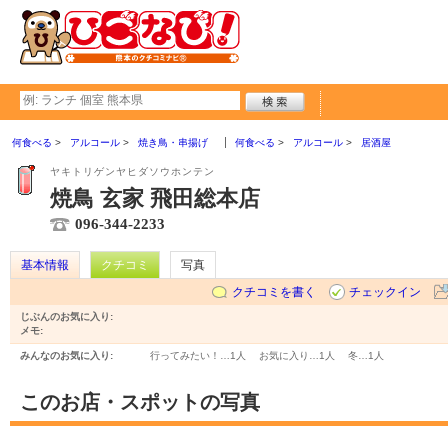
何食べる
アルコール
焼き鳥・串揚げ
何食べる
アルコール
居酒屋
ヤキトリゲンヤヒダソウホンテン
焼鳥 玄家 飛田総本店
096-344-2233
基本情報
クチコミ
写真
クチコミを書く
チェックイン
じぶんのお気に入り:
メモ:
みんなのお気に入り:
行ってみたい！…
1人
お気に入り…
1人
冬…
1人
このお店・スポットの写真