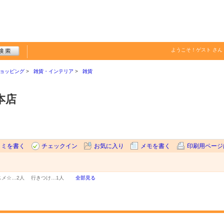
ようこそ！
ゲスト
さん
ョッピング
雑貨・インテリア
雑貨
本店
コミを書く
チェックイン
お気に入り
メモを書く
印刷用ページ
スメ☆…
2人
行きつけ…
1人
全部見る