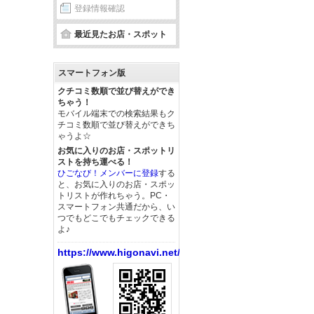
登録情報確認
最近見たお店・スポット
スマートフォン版
クチコミ数順で並び替えができ
ちゃう！
モバイル端末での検索結果もク
チコミ数順で並び替えができち
ゃうよ☆
お気に入りのお店・スポットリ
ストを持ち運べる！
ひごなび！メンバーに登録
する
と、お気に入りのお店・スポッ
トリストが作れちゃう。PC・
スマートフォン共通だから、い
つでもどこでもチェックできる
よ♪
https://www.higonavi.net/