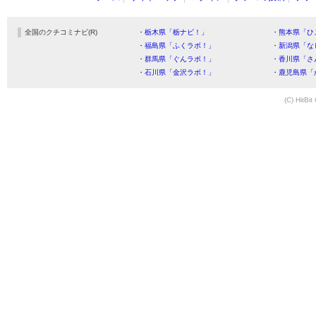
全国のクチコミナビ(R)
・栃木県「栃ナビ！」
・熊本県「ひ
・福島県「ふくラボ！」
・新潟県「な
・群馬県「ぐんラボ！」
・香川県「さ
・石川県「金沢ラボ！」
・鹿児島県「
(C) HitBit