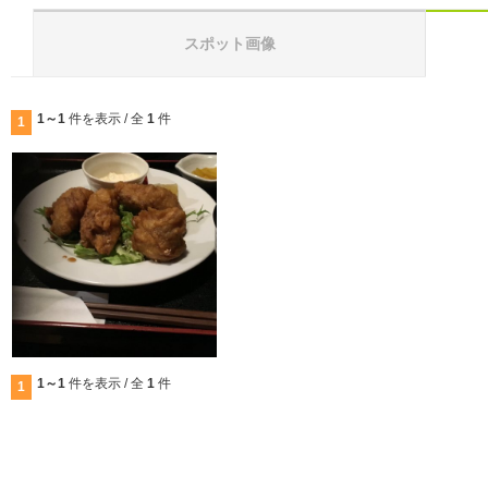
スポット画像
1～1
件を表示 / 全
1
件
1
1～1
件を表示 / 全
1
件
1