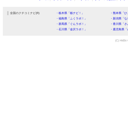
全国のクチコミナビ(R)
・栃木県「栃ナビ！」
・熊本県「ひ
・福島県「ふくラボ！」
・新潟県「な
・群馬県「ぐんラボ！」
・香川県「さ
・石川県「金沢ラボ！」
・鹿児島県「
(C) HitBit