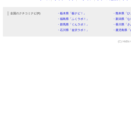
全国のクチコミナビ(R)
・栃木県「栃ナビ！」
・熊本県「ひ
・福島県「ふくラボ！」
・新潟県「な
・群馬県「ぐんラボ！」
・香川県「さ
・石川県「金沢ラボ！」
・鹿児島県「
(C) HitBit