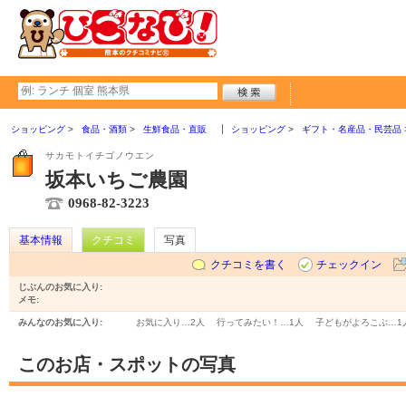
ショッピング
食品・酒類
生鮮食品・直販
ショッピング
ギフト・名産品・民芸品
サカモトイチゴノウエン
坂本いちご農園
0968-82-3223
基本情報
クチコミ
写真
クチコミを書く
チェックイン
じぶんのお気に入り:
メモ:
みんなのお気に入り:
お気に入り…
2人
行ってみたい！…
1人
子どもがよろこぶ…
1
このお店・スポットの写真