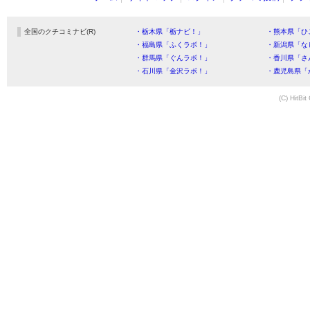
全国のクチコミナビ(R)
・栃木県「栃ナビ！」
・熊本県「ひ
・福島県「ふくラボ！」
・新潟県「な
・群馬県「ぐんラボ！」
・香川県「さ
・石川県「金沢ラボ！」
・鹿児島県「
(C) HitBit