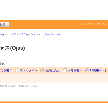
ようこそ！
ゲスト
さん
レイ
エステ・リラクゼーション
リラクゼーション
(Ojas)
写真
コミを書く
チェックイン
お気に入り
メモを書く
印刷用ページ
癒される…
3人
お気に入り…
2人