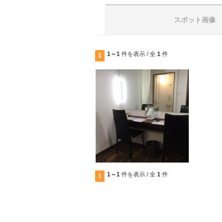
スポット画像
1～1
件を表示 / 全
1
件
1
1～1
件を表示 / 全
1
件
1