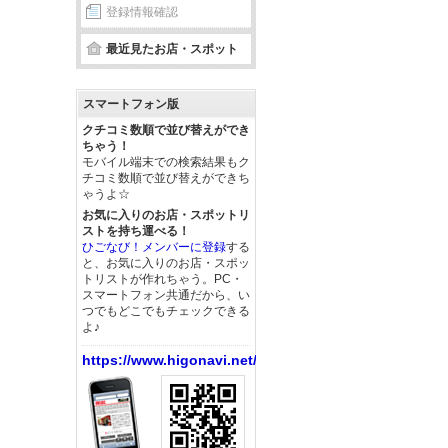
登録情報確認
最近見たお店・スポット
スマートフォン版
クチコミ数順で並び替えができ
ちゃう！
モバイル端末での検索結果もク
チコミ数順で並び替えができち
ゃうよ☆
お気に入りのお店・スポットリ
ストを持ち運べる！
ひごなび！メンバーに登録
する
と、お気に入りのお店・スポッ
トリストが作れちゃう。PC・
スマートフォン共通だから、い
つでもどこでもチェックできる
よ♪
https://www.higonavi.net/