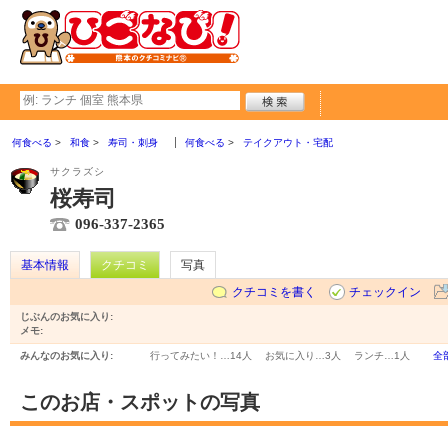
何食べる
和食
寿司・刺身
何食べる
テイクアウト・宅配
サクラズシ
桜寿司
096-337-2365
基本情報
クチコミ
写真
クチコミを書く
チェックイン
じぶんのお気に入り:
メモ:
みんなのお気に入り:
行ってみたい！…
14人
お気に入り…
3人
ランチ…
1人
全
このお店・スポットの写真