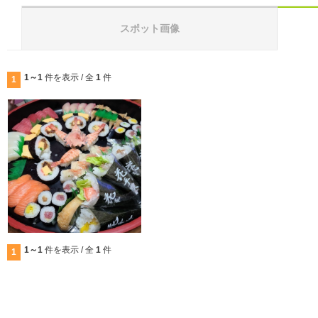
スポット画像
1～1
件を表示 / 全
1
件
1
1～1
件を表示 / 全
1
件
1