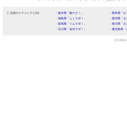
全国のクチコミナビ(R)
・栃木県「栃ナビ！」
・熊本県「ひ
・福島県「ふくラボ！」
・新潟県「な
・群馬県「ぐんラボ！」
・香川県「さ
・石川県「金沢ラボ！」
・鹿児島県「
(C) HitBit