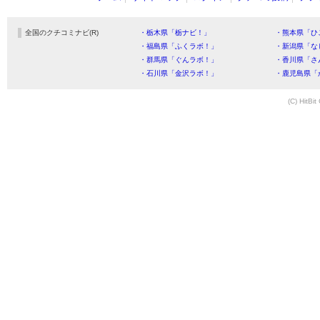
全国のクチコミナビ(R)
・栃木県「栃ナビ！」
・熊本県「ひ
・福島県「ふくラボ！」
・新潟県「な
・群馬県「ぐんラボ！」
・香川県「さ
・石川県「金沢ラボ！」
・鹿児島県「
(C) HitBit