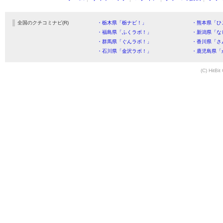
全国のクチコミナビ(R)
・栃木県「栃ナビ！」
・熊本県「ひ
・福島県「ふくラボ！」
・新潟県「な
・群馬県「ぐんラボ！」
・香川県「さ
・石川県「金沢ラボ！」
・鹿児島県「
(C) HitBit