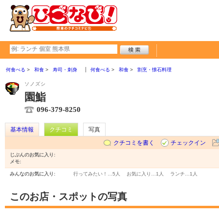
何食べる
和食
寿司・刺身
何食べる
和食
割烹・懐石料理
ソノズシ
園鮨
096-379-8250
基本情報
クチコミ
写真
クチコミを書く
チェックイン
じぶんのお気に入り:
メモ:
みんなのお気に入り:
行ってみたい！…
5人
お気に入り…
1人
ランチ…
1人
このお店・スポットの写真