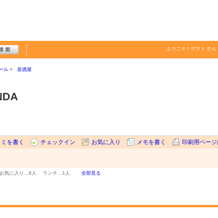
ようこそ！
ゲスト
さん
ール
居酒屋
NDA
コミを書く
チェックイン
お気に入り
メモを書く
印刷用ページ
お気に入り…
6人
ランチ…
1人
全部見る