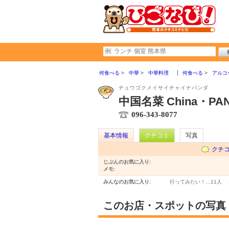
何食べる
中華
中華料理
何食べる
アルコ
チュウゴクメイサイチャイナパンダ
中国名菜 China・PA
096-343-8077
基本情報
クチコミ
写真
クチ
じぶんのお気に入り:
メモ:
みんなのお気に入り:
行ってみたい！…
11人
このお店・スポットの写真