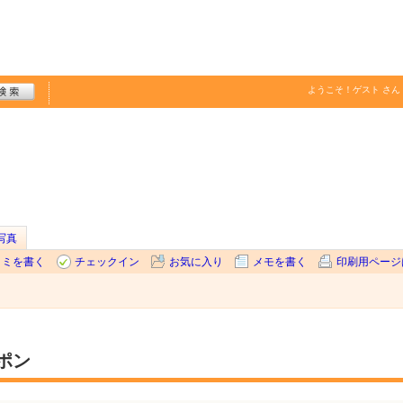
ようこそ！
ゲスト
さん
写真
コミを書く
チェックイン
お気に入り
メモを書く
印刷用ページ
ポン