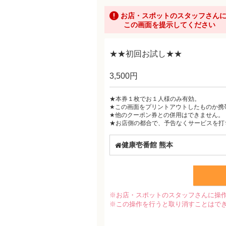
お店・スポットのスタッフさん
この画面を提示してください
★★初回お試し★★
3,500円
★本券１枚でお１人様のみ有効。
★この画面をプリントアウトしたものか携
★他のクーポン券との併用はできません。
★お店側の都合で、予告なくサービスを打
健康壱番館 熊本
※お店・スポットのスタッフさんに操
※この操作を行うと取り消すことはで