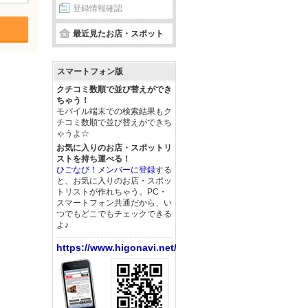
登録情報確認
最近見たお店・スポット
スマートフォン版
クチコミ数順で並び替えができ
ちゃう！
モバイル端末での検索結果もク
チコミ数順で並び替えができち
ゃうよ☆
お気に入りのお店・スポットリ
ストを持ち運べる！
ひごなび！メンバーに登録
する
と、お気に入りのお店・スポッ
トリストが作れちゃう。PC・
スマートフォン共通だから、い
つでもどこでもチェックできる
よ♪
https://www.higonavi.net/