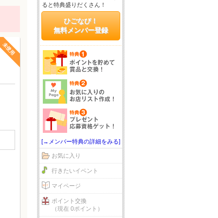
ると特典盛りだくさん！
ひごなび！
無料メンバー登録
未使用
[→メンバー特典の詳細をみる]
お気に入り
行きたいイベント
マイページ
ポイント交換
（現在 0ポイント）