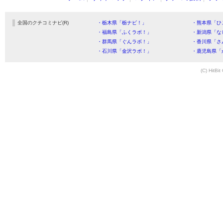
全国のクチコミナビ(R)
・栃木県「栃ナビ！」
・熊本県「ひ
・福島県「ふくラボ！」
・新潟県「な
・群馬県「ぐんラボ！」
・香川県「さ
・石川県「金沢ラボ！」
・鹿児島県「
(C) HitBit