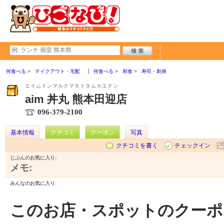
何食べる
テイクアウト・宅配
何食べる
和食
寿司・刺身
エイムドンマルクマモトタムカエテン
aim 丼丸 熊本田迎店
096-379-2100
基本情報
クチコミ
クーポン
写真
クチコミを書く
チェックイン
じぶんのお気に入り:
メモ:
みんなのお気に入り:
このお店・スポットのクーポ