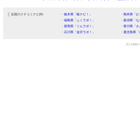
全国のクチコミナビ(R)
・栃木県「栃ナビ！」
・熊本県「ひ
・福島県「ふくラボ！」
・新潟県「な
・群馬県「ぐんラボ！」
・香川県「さ
・石川県「金沢ラボ！」
・鹿児島県「
(C) HitBit