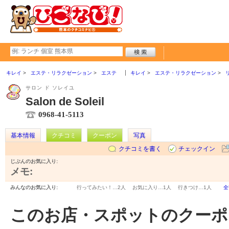
キレイ
エステ・リラクゼーション
エステ
キレイ
エステ・リラクゼーション
サロン ド ソレイユ
Salon de Soleil
0968-41-5113
基本情報
クチコミ
クーポン
写真
クチコミを書く
チェックイン
じぶんのお気に入り:
メモ:
みんなのお気に入り:
行ってみたい！…
2人
お気に入り…
1人
行きつけ…
1人
全
このお店・スポットのクーポ