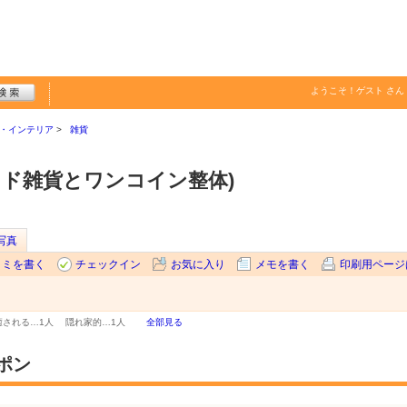
ようこそ！
ゲスト
さん
・インテリア
雑貨
メイド雑貨とワンコイン整体)
写真
コミを書く
チェックイン
お気に入り
メモを書く
印刷用ページ
癒される…
1人
隠れ家的…
1人
全部見る
ポン