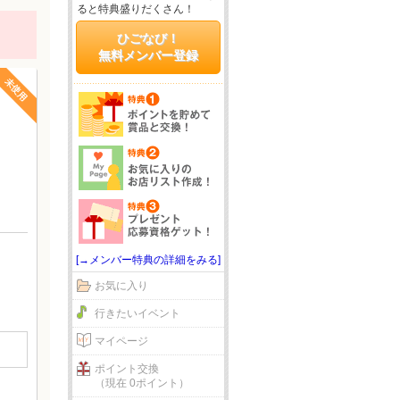
ると特典盛りだくさん！
ひごなび！
無料メンバー登録
未使用
[→メンバー特典の詳細をみる]
お気に入り
行きたいイベント
マイページ
ポイント交換
（現在 0ポイント）