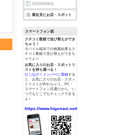
登録情報確認
最近見たお店・スポット
スマートフォン版
クチコミ数順で並び替えができ
ちゃう！
モバイル端末での検索結果もク
チコミ数順で並び替えができち
ゃうよ☆
お気に入りのお店・スポットリ
ストを持ち運べる！
ひごなび！メンバーに登録
する
と、お気に入りのお店・スポッ
トリストが作れちゃう。PC・
スマートフォン共通だから、い
つでもどこでもチェックできる
よ♪
https://www.higonavi.net/