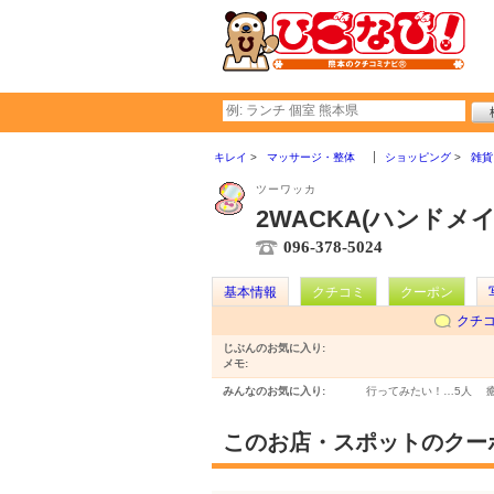
キレイ
マッサージ・整体
ショッピング
雑貨
ツーワッカ
2WACKA(ハンド
096-378-5024
基本情報
クチコミ
クーポン
クチ
じぶんのお気に入り:
メモ:
みんなのお気に入り:
行ってみたい！…
5人
このお店・スポットのクー