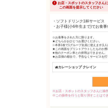
お店・スポットのスタッフさん
この画面を提示してください
・ソフトドリンク1杯サービス
・お子様(小6年生まで)でお食
☆お食事をされた方に限ります。
★どちらかおひとつお選びください。
☆本券1枚で1グループ全員に使えます(1人
★この画面をプリントアウトしたものか携
★他のクーポン券との併用はできません。
★お店側の都合で、予告なくサービスを打
カレーショップ クレイン
※お店・スポットのスタッフさんに操
※この操作を行うと取り消すことはで