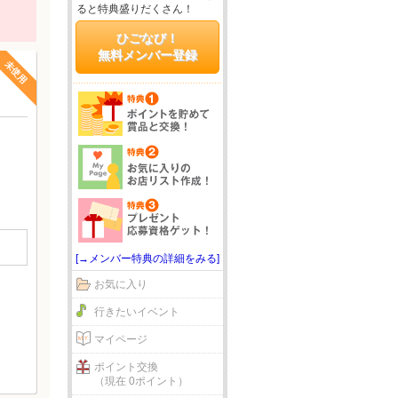
ると特典盛りだくさん！
ひごなび！
無料メンバー登録
未使用
[→メンバー特典の詳細をみる]
お気に入り
行きたいイベント
マイページ
ポイント交換
（現在 0ポイント）