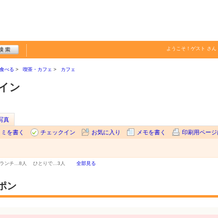
ようこそ！
ゲスト
さん
食べる
喫茶・カフェ
カフェ
イン
写真
コミを書く
チェックイン
お気に入り
メモを書く
印刷用ページ
ランチ…
8人
ひとりで…
3人
全部見る
ポン