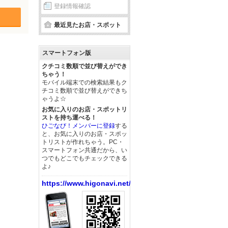
登録情報確認
最近見たお店・スポット
スマートフォン版
クチコミ数順で並び替えができ
ちゃう！
モバイル端末での検索結果もク
チコミ数順で並び替えができち
ゃうよ☆
お気に入りのお店・スポットリ
ストを持ち運べる！
ひごなび！メンバーに登録
する
と、お気に入りのお店・スポッ
トリストが作れちゃう。PC・
スマートフォン共通だから、い
つでもどこでもチェックできる
よ♪
https://www.higonavi.net/