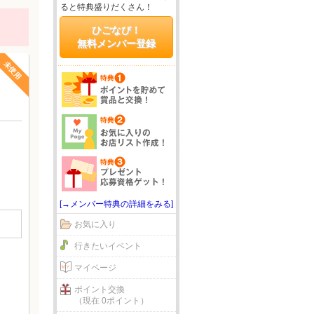
ると特典盛りだくさん！
ひごなび！
無料メンバー登録
未使用
[→メンバー特典の詳細をみる]
お気に入り
行きたいイベント
マイページ
ポイント交換
（現在 0ポイント）