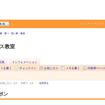
ようこそ！
ゲスト
さん
事・塾
習い事・教室
ス教室
写真
インフォメーション
コミを書く
チェックイン
お気に入り
メモを書く
印刷用ページ
お気に入り…
3人
大勢で…
1人
全部見る
ポン