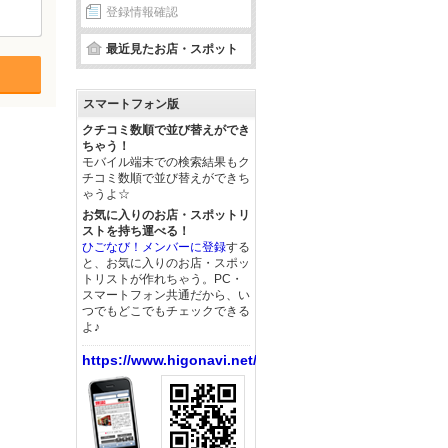
登録情報確認
最近見たお店・スポット
スマートフォン版
クチコミ数順で並び替えができ
ちゃう！
モバイル端末での検索結果もク
チコミ数順で並び替えができち
ゃうよ☆
お気に入りのお店・スポットリ
ストを持ち運べる！
ひごなび！メンバーに登録
する
と、お気に入りのお店・スポッ
トリストが作れちゃう。PC・
スマートフォン共通だから、い
つでもどこでもチェックできる
よ♪
https://www.higonavi.net/