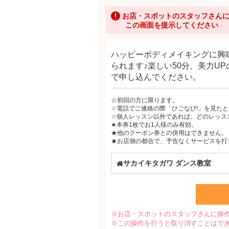
お店・スポットのスタッフさん
この画面を提示してください
ハッピーボディメイキングに興
られます♪楽しい50分、美力U
で申し込んでください。
☆初回の方に限ります。
☆電話でご連絡の際「ひごなび!」を見た
☆個人レッスン以外であれば、どのレッス
★本券1枚でお1人様のみ有効。
★他のクーポン券との併用はできません。
★お店側の都合で、予告なくサービスを打
サカイキタガワ ダンス教室
※お店・スポットのスタッフさんに操
※この操作を行うと取り消すことはで