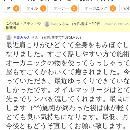
体
オイル
オーナー
オーガニック
安
4
3
2
2
このお店・スポットの
happy さん （女性/熊本市/40代）
(投稿：2019/09/27
推薦者
キヨみかん
さん （女性/熊本市/40代/Lv.30）
最近肩こりがひどくて全身をもみほぐし
なりました。すごく話しやすい方で施術
オーガニックの物を使ってらっしゃって
屋もすごくかわいくて癒されました。今
っていただき、最近ゆっくりできてい
しかったです。オイルマッサージはとて
先までリンパを流してくれます。最高に
します（^^)施術が終わった後は体が軽
とても良い気持ちになります。最低、月
今後ともどうぞ宜しくお願い致します