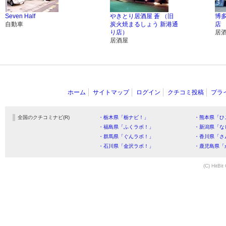
Seven Half
やきとり居酒屋 蒼 （旧
博
自動車
炭火焼まるしょう 新港通
店
り店）
居
居酒屋
ホーム
サイトマップ
ログイン
クチコミ投稿
プラ
全国のクチコミナビ(R)
・栃木県「栃ナビ！」
・熊本県「ひ
・福島県「ふくラボ！」
・新潟県「な
・群馬県「ぐんラボ！」
・香川県「さ
・石川県「金沢ラボ！」
・鹿児島県「
(C) HitBit