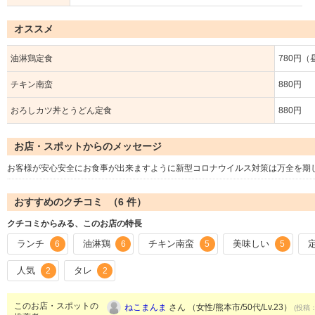
オススメ
油淋鶏定食
780円（
チキン南蛮
880円
おろしカツ丼とうどん定食
880円
お店・スポットからのメッセージ
お客様が安心安全にお食事が出来ますように新型コロナウイルス対策は万全を期
おすすめのクチコミ （
6
件）
クチコミからみる、このお店の特長
ランチ
油淋鶏
チキン南蛮
美味しい
6
6
5
5
人気
タレ
2
2
このお店・スポットの
ねこまんま
さん （女性/熊本市/50代/Lv.23）
(投稿：