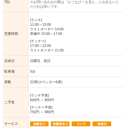
TEL
※お問い合わせの際は「ひごなび！を見た」とお伝えいた
だければ幸いです。
[ランチ]
11:00～15:00
ラストオーダー 14:00
営業時間
準備中 15:00～17:00
[ディナー]
17:00～22:00
ラストオーダー 21:00
店休日
日曜日、祝日
駐車場
5台
席数
22席(カウンター6席)
[ランチ予算]
600円 ～ 800円
ご予算
[ディナー予算]
750円 ～ 980円
サービス