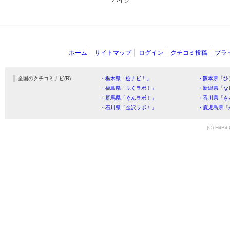
バイク
ホーム
サイトマップ
ログイン
クチコミ投稿
プラ
全国のクチコミナビ(R)
・栃木県「栃ナビ！」
・熊本県「ひ
・福島県「ふくラボ！」
・新潟県「な
・群馬県「ぐんラボ！」
・香川県「さ
・石川県「金沢ラボ！」
・鹿児島県「
(C) HitBit