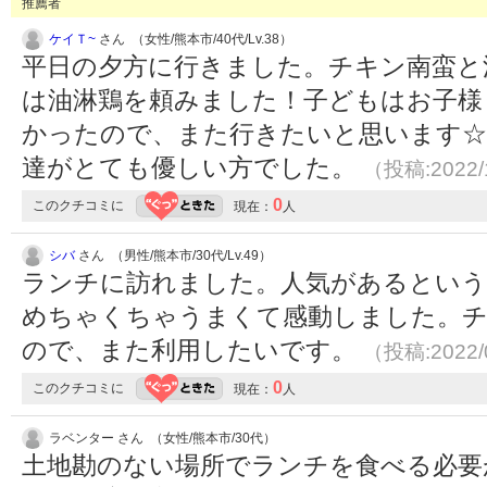
推薦者
ケイＴ~
さん （女性/熊本市/40代/Lv.38）
平日の夕方に行きました。チキン南蛮と
は油淋鶏を頼みました！子どもはお子様
かったので、また行きたいと思います☆
達がとても優しい方でした。
（投稿:2022/
0
このクチコミに
現在：
人
シバ
さん （男性/熊本市/30代/Lv.49）
ランチに訪れました。人気があるという
めちゃくちゃうまくて感動しました。
ので、また利用したいです。
（投稿:2022/
0
このクチコミに
現在：
人
ラベンター さん （女性/熊本市/30代）
土地勘のない場所でランチを食べる必要