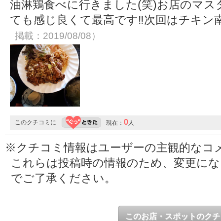
油淋鶏食べに行きました(笑)お店のマス
ても感じ良くて最高です‼️次回はチキン南
掲載：2019/08/08）
0
このクチコミに
現在：
人
※クチコミ情報はユーザーの主観的なコ
これらは投稿時の情報のため、変更に
でご了承ください。
このお店・スポットのクチ