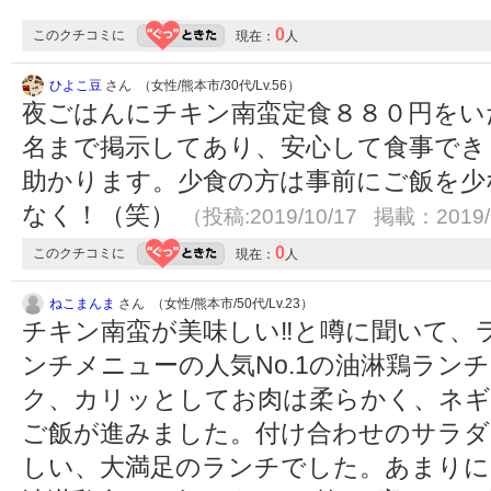
0
このクチコミに
現在：
人
ひよこ豆
さん （女性/熊本市/30代/Lv.56）
夜ごはんにチキン南蛮定食８８０円をい
名まで掲示してあり、安心して食事でき
助かります。少食の方は事前にご飯を少
なく！（笑）
（投稿:2019/10/17 掲載：2019/
0
このクチコミに
現在：
人
ねこまんま
さん （女性/熊本市/50代/Lv.23）
チキン南蛮が美味しい‼️と噂に聞いて
ンチメニューの人気No.1の油淋鶏ラン
ク、カリッとしてお肉は柔らかく、ネギ
ご飯が進みました。付け合わせのサラダ
しい、大満足のランチでした。あまりに