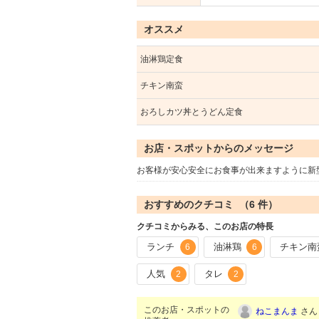
オススメ
油淋鶏定食
チキン南蛮
おろしカツ丼とうどん定食
お店・スポットからのメッセージ
お客様が安心安全にお食事が出来ますように新
おすすめのクチコミ （
6
件）
クチコミからみる、このお店の特長
ランチ
油淋鶏
チキン南
6
6
人気
タレ
2
2
このお店・スポットの
ねこまんま
さん 