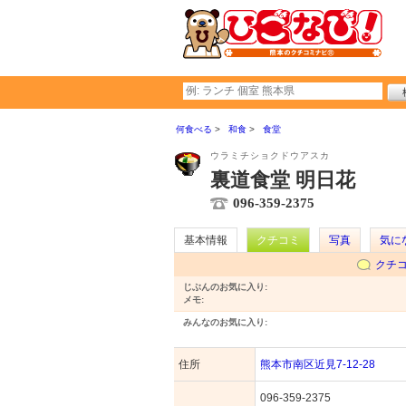
何食べる
和食
食堂
ウラミチショクドウアスカ
裏道食堂 明日花
096-359-2375
基本情報
クチコミ
写真
気に
クチ
じぶんのお気に入り:
メモ:
みんなのお気に入り:
住所
熊本市南区近見7-12-28
096-359-2375