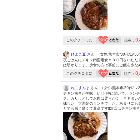
0
このクチコミに
現在：
ひよこ豆
さん （女性/熊本市/30代/Lv.56
夜ごはんにチキン南蛮定食８８０円をいただ
は助かります。少食の方は事前にご飯を少な
0
このクチコミに
現在：
ねこまんま
さん （女性/熊本市/50代/Lv.
チキン南蛮が美味しい‼️と噂に聞いて、ラン
ク、カリッとしてお肉は柔らかく、ネギタレ
味しい、大満足のランチでした。あまりにも美
とても感じ良くて最高です‼️次回はチキン南蛮