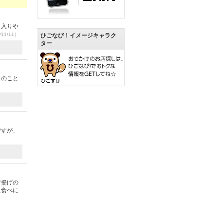
も入りや
11/11）
ひごなび！イメージキャラク
ター
とのこと
ですが、
唐揚げの
に食べに