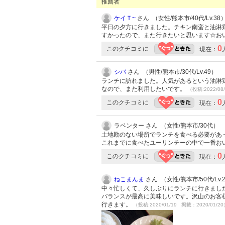
推薦者
ケイＴ~
さん （女性/熊本市/40代/Lv.38
平日の夕方に行きました。チキン南蛮と油淋
すかったので、また行きたいと思います☆お
0
このクチコミに
現在：
シバ
さん （男性/熊本市/30代/Lv.49）
ランチに訪れました。人気があるという油淋
なので、また利用したいです。
（投稿:2022/08
0
このクチコミに
現在：
ラベンター さん （女性/熊本市/30代）
土地勘のない場所でランチを食べる必要があ
これまでに食べたユーリンチーの中で一番お
0
このクチコミに
現在：
ねこまんま
さん （女性/熊本市/50代/Lv.
中々忙しくて、久しぶりにランチに行きまし
バランスが最高に美味しいです。沢山のお客
行きます。
（投稿:2020/01/19 掲載：2020/01/2