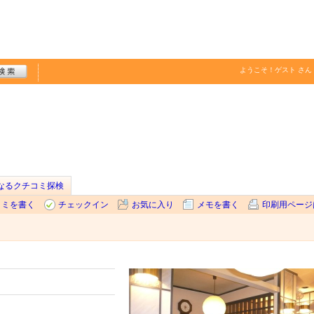
ようこそ！
ゲスト
さん
なるクチコミ探検
コミを書く
チェックイン
お気に入り
メモを書く
印刷用ページ