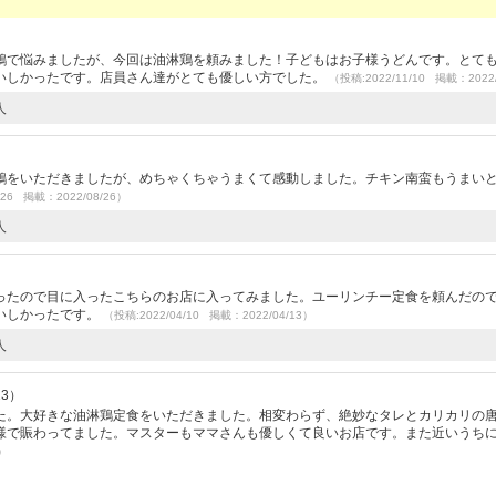
）
鶏で悩みましたが、今回は油淋鶏を頼みました！子どもはお子様うどんです。とて
いしかったです。店員さん達がとても優しい方でした。
（投稿:2022/11/10 掲載：2022/
人
鶏をいただきましたが、めちゃくちゃうまくて感動しました。チキン南蛮もうまい
/26 掲載：2022/08/26）
人
ったので目に入ったこちらのお店に入ってみました。ユーリンチー定食を頼んだの
いしかったです。
（投稿:2022/04/10 掲載：2022/04/13）
人
23）
た。大好きな油淋鶏定食をいただきました。相変わらず、絶妙なタレとカリカリの
様で賑わってました。マスターもママさんも優しくて良いお店です。また近いうち
0）