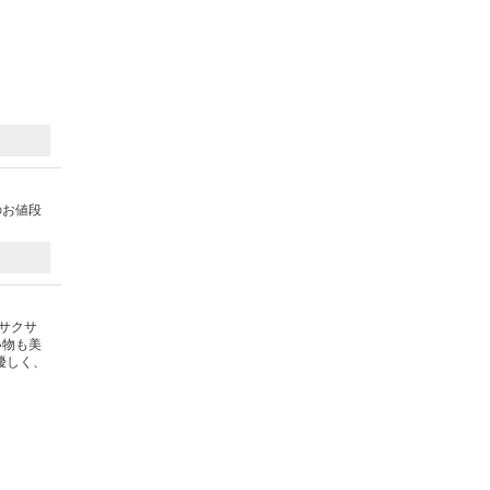
のお値段
サクサ
い物も美
優しく、