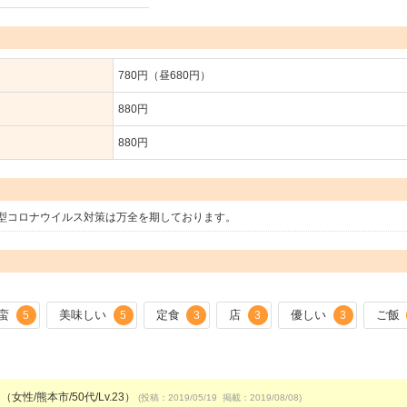
780円（昼680円）
880円
880円
型コロナウイルス対策は万全を期しております。
蛮
美味しい
定食
店
優しい
ご飯
5
5
3
3
3
（女性/熊本市/50代/Lv.23）
(投稿：2019/05/19 掲載：2019/08/08)