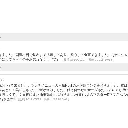
人
）
きました。国産材料で県名まで掲示してあり、安心して食事できました。それでこ
めにしてもらうのをお忘れなく！（笑）
（投稿:2019/10/17 掲載：2019/10/18）
人
23）
チに行って来ました。ランチメニューの人気No.1の油淋鶏ランチを頂きました。衣は
があと引く美味しさで、ご飯が進みました。付け合わせのサラダもたっぷりでお吸
味しくて、２日後にまた油淋鶏食べに行きました(笑)お店のマスター&ママさんも
行きます‼️
（投稿:2019/05/19 掲載：2019/08/08）