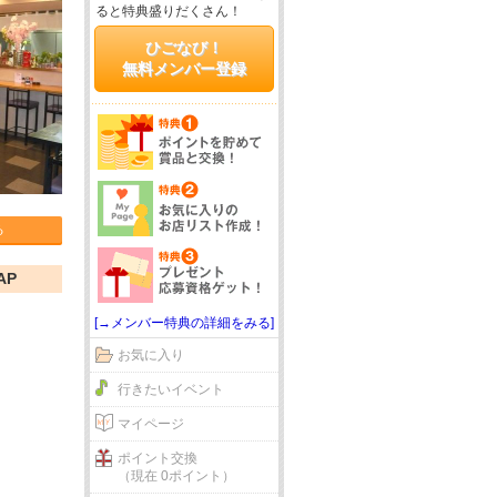
ると特典盛りだくさん！
ひごなび！
無料メンバー登録
る
AP
[→メンバー特典の詳細をみる]
お気に入り
行きたいイベント
マイページ
ポイント交換
（現在 0ポイント）