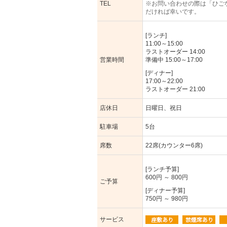
TEL
※お問い合わせの際は「ひご
だければ幸いです。
[ランチ]
11:00～15:00
ラストオーダー 14:00
営業時間
準備中 15:00～17:00
[ディナー]
17:00～22:00
ラストオーダー 21:00
店休日
日曜日、祝日
駐車場
5台
席数
22席(カウンター6席)
[ランチ予算]
600円 ～ 800円
ご予算
[ディナー予算]
750円 ～ 980円
サービス