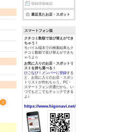
登録情報確認
最近見たお店・スポット
スマートフォン版
クチコミ数順で並び替えができ
ちゃう！
モバイル端末での検索結果もク
チコミ数順で並び替えができち
ゃうよ☆
お気に入りのお店・スポットリ
ストを持ち運べる！
ひごなび！メンバーに登録
する
と、お気に入りのお店・スポッ
トリストが作れちゃう。PC・
スマートフォン共通だから、い
つでもどこでもチェックできる
よ♪
2
https://www.higonavi.net/