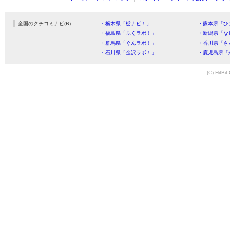
全国のクチコミナビ(R)
・栃木県「栃ナビ！」
・熊本県「ひ
・福島県「ふくラボ！」
・新潟県「な
・群馬県「ぐんラボ！」
・香川県「さ
・石川県「金沢ラボ！」
・鹿児島県「
(C) HitBit