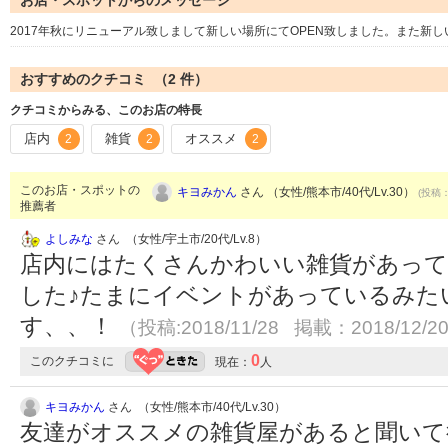
お店・スポットからのメッセージ
2017年秋にリニューアル致しまして新しい場所にてOPEN致しました。また新しい
おすすめのクチコミ （
2
件）
クチコミからみる、このお店の特長
店内
雑貨
オススメ
2
2
2
このお店・スポットの
キヨみかん
さん （女性/熊本市/40代/Lv.30）
(投稿：
推薦者
よしみな
さん （女性/宇土市/20代/Lv.8）
店内にはたくさんかわいい雑貨があって
した♪たまにイベントがあっているみた
す、、！
（投稿:2018/11/28 掲載：2018/12/2
0
このクチコミに
現在：
人
キヨみかん
さん （女性/熊本市/40代/Lv.30）
友達がオススメの雑貨屋があると聞いて