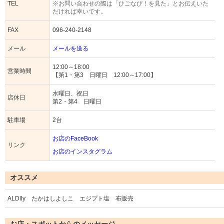
TEL
※お問い合わせの際は「ひごなび！を見た」とお伝えいた
だければ幸いです。
FAX
096-240-2148
メール
メールを送る
12:00～18:00
営業時間
【第1・第3 日曜日 12:00～17:00】
水曜日、祝日
店休日
第2・第4 日曜日
駐車場
2台
お店のFaceBook
リンク
お店のインスタグラム
オススメ
ALDlly たかはしよしこ エジプト塩 布販売