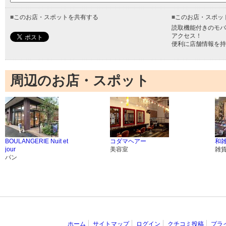
■
このお店・スポットを共有する
■
このお店・スポッ
読取機能付きのモバ
アクセス！
便利に店舗情報を持
周辺のお店・スポット
BOULANGERIE Nuit et
コダマヘアー
和雑
jour
美容室
雑
パン
ホーム
サイトマップ
ログイン
クチコミ投稿
プラ