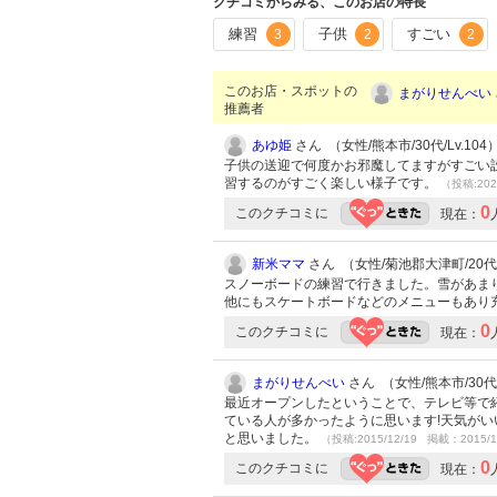
クチコミからみる、このお店の特長
練習
子供
すごい
3
2
2
このお店・スポットの
まがりせんべい
推薦者
あゆ姫
さん （女性/熊本市/30代/Lv.104
子供の送迎で何度かお邪魔してますがすごい
習するのがすごく楽しい様子です。
（投稿:202
0
このクチコミに
現在：
新米ママ
さん （女性/菊池郡大津町/20代/L
スノーボードの練習で行きました。雪があま
他にもスケートボードなどのメニューもあり
0
このクチコミに
現在：
まがりせんべい
さん （女性/熊本市/30代/
最近オープンしたということで、テレビ等で
ている人が多かったように思います!天気が
と思いました。
（投稿:2015/12/19 掲載：2015/1
0
このクチコミに
現在：