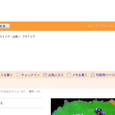
ようこそ！
ゲスト
さん
ウトドア・公園
アウトドア
コミを書く
チェックイン
お気に入り
メモを書く
印刷用ページ
子どもがよろこぶ…
1人
趣味…
1人
1