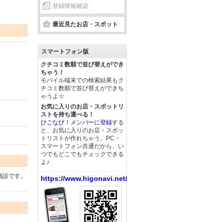
登録情報確認
最近見たお店・スポット
スマートフォン版
クチコミ数順で並び替えができ
ちゃう！
モバイル端末での検索結果もク
チコミ数順で並び替えができち
ゃうよ☆
お気に入りのお店・スポットリ
ストを持ち運べる！
ひごなび！メンバーに登録
する
と、お気に入りのお店・スポッ
トリストが作れちゃう。PC・
スマートフォン共通だから、い
つでもどこでもチェックできる
よ♪
施設です。
https://www.higonavi.net/