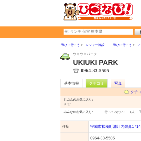
遊びに行こう
レジャー施設
遊びに行こう
ア
ウキウキパーク
UKIUKI PARK
0964-33-5505
基本情報
クチコミ
写真
クチ
じぶんのお気に入り:
メモ:
みんなのお気に入り:
行ってみたい！…
4人
住所
宇城市松橋町浦川内鎧鼻1714-
0964-33-5505