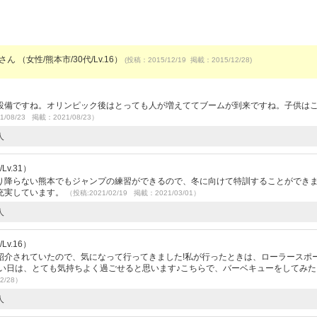
さん （女性/熊本市/30代/Lv.16）
(投稿：2015/12/19 掲載：2015/12/28)
）
設備ですね。オリンピック後はとっても人が増えててブームが到来ですね。子供は
1/08/23 掲載：2021/08/23）
人
v.31）
り降らない熊本でもジャンプの練習ができるので、冬に向けて特訓することができ
充実しています。
（投稿:2021/02/19 掲載：2021/03/01）
人
Lv.16）
紹介されていたので、気になって行ってきました!私が行ったときは、ローラースポ
いい日は、とても気持ちよく過ごせると思います♪こちらで、バーベキューをしてみた
2/28）
人