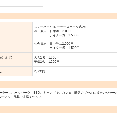
スノーパーク(ローラースポーツ込み)
≪一般≫ 日中券…3,000円
ナイター券…2,500円
≪会員≫ 日中券…2,000円
ナイター券…1,500円
頂けます)
大人1名 1,800円
子供1名 1,200円
0分
2,000円
ーラースポーツパーク、BBQ、キャンプ場、カフェ、酸素カプセルの複合レジャー
ークへ、是非ご来場ください!