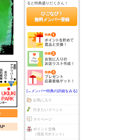
ると特典盛りだくさん！
ひごなび！
無料メンバー登録
[→メンバー特典の詳細をみる]
お気に入り
行きたいイベント
る
マイページ
AP
ポイント交換
（現在 0ポイント）