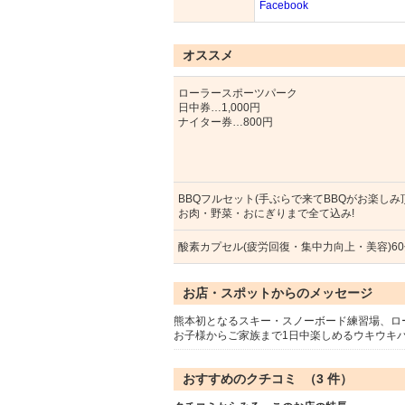
Facebook
オススメ
ローラースポーツパーク
日中券…1,000円
ナイター券…800円
BBQフルセット(手ぶらで来てBBQがお楽しみ
お肉・野菜・おにぎりまで全て込み!
酸素カプセル(疲労回復・集中力向上・美容)6
お店・スポットからのメッセージ
熊本初となるスキー・スノーボード練習場、ロ
お子様からご家族まで1日中楽しめるウキウキパ
おすすめのクチコミ （
3
件）