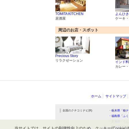
TOMITA KITCHEN
よんひき
居酒屋
ケーキ・
周辺のお店・スポット
Precious Story
リラクゼーション
インド料理
カレー・
ホーム
サイトマップ
全国のクチコミナビ(R)
・栃木県「栃ナ
・福島県「ふく
・群馬県「ぐん
・石川県「金沢
当サイトでは、サイトの利便性向上のため、クッキー(Cookie)