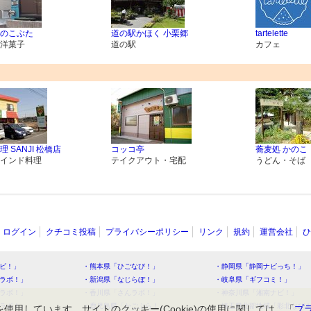
のこぶた
道の駅かほく 小栗郷
tartelette
洋菓子
道の駅
カフェ
 SANJI 松橋店
コッコ亭
蕎麦処 かのこ
インド料理
テイクアウト・宅配
うどん・そば
ログイン
クチコミ投稿
プライバシーポリシー
リンク
規約
運営会社
ひ
ビ！」
・熊本県「ひごなび！」
・静岡県「静岡ナビっち！」
ラボ！」
・新潟県「なじらぼ！」
・岐阜県「ギフコミ！」
ラボ！」
・香川県「さんラボ！」
・神奈川県「湘南ナビ！」
ラボ！」
・鹿児島県「かごぶら！」
・埼玉県北部地域「彩北なび
を使用しています。サイトのクッキー(Cookie)の使用に関しては、「
プ