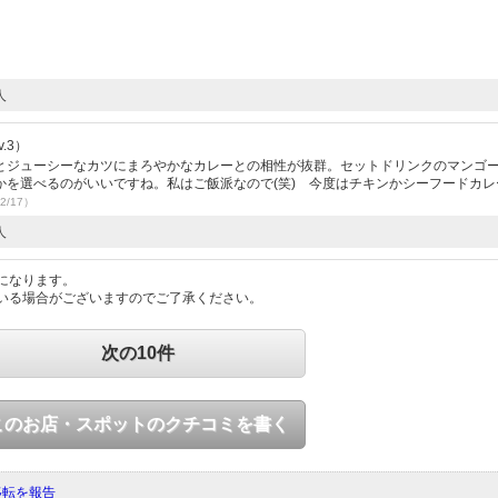
人
.3）
とジューシーなカツにまろやかなカレーとの相性が抜群。セットドリンクのマンゴ
かを選べるのがいいですね。私はご飯派なので(笑) 今度はチキンかシーフードカレ
2/17）
人
になります。
いる場合がございますのでご了承ください。
次の10件
このお店・スポットのクチコミを書く
移転を報告