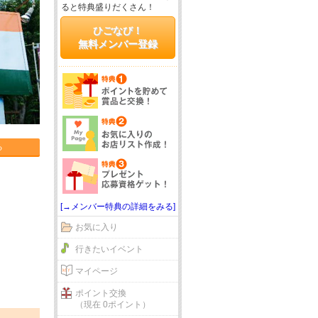
ると特典盛りだくさん！
ひごなび！
無料メンバー登録
る
[→メンバー特典の詳細をみる]
お気に入り
行きたいイベント
マイページ
ポイント交換
（現在 0ポイント）