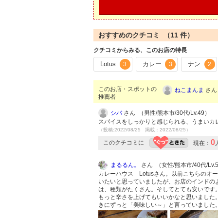
おすすめのクチコミ （
11
件）
クチコミからみる、このお店の特長
Lotus
カレー
ナン
3
3
2
このお店・スポットの
ねこまんま
さん 
推薦者
シバ
さん （男性/熊本市/30代/Lv.49）
スパイスをしっかりと感じられる、うまいカ
（投稿:2022/08/25 掲載：2022/08/25）
0
このクチコミに
現在：
まるるん。
さん （女性/熊本市/40代/Lv.
カレーハウス Lotusさん。以前こちらのオ
いたいと思っていましたが、お店のインドのよ
は、種類がたくさん。そしてとても安いです
もっと辛さを上げてもいいかなと思いました
きにずっと「美味しい～」と言っていました