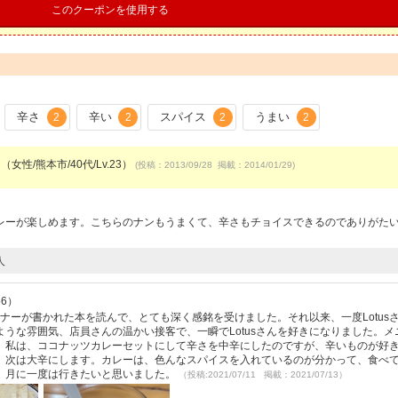
このクーポンを使用する
辛さ
辛い
スパイス
うまい
2
2
2
2
（女性/熊本市/40代/Lv.23）
(投稿：2013/09/28 掲載：2014/01/29)
レーが楽しめます。こちらのナンもうまくて、辛さもチョイスできるのでありがた
人
56）
ーナーが書かれた本を読んで、とても深く感銘を受けました。それ以来、一度Lotus
うな雰囲気、店員さんの温かい接客で、一瞬でLotusさんを好きになりました。メ
。私は、ココナッツカレーセットにして辛さを中辛にしたのですが、辛いものが好
。次は大辛にします。カレーは、色んなスパイスを入れているのが分かって、食べ
。月に一度は行きたいと思いました。
（投稿:2021/07/11 掲載：2021/07/13）