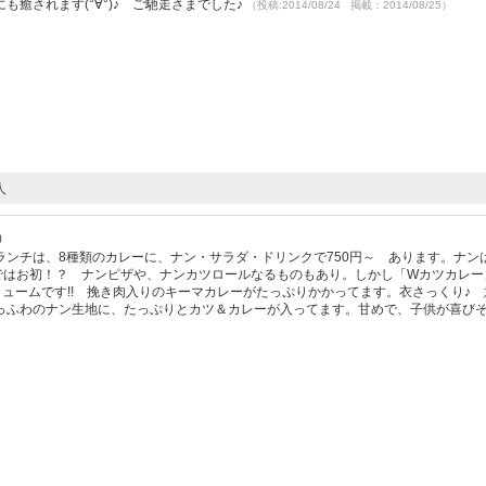
癒されます(°∀°)♪ ご馳走さまでした♪
（投稿:2014/08/24 掲載：2014/08/25）
人
9）
ンチは、8種類のカレーに、ナン・サラダ・ドリンクで750円～ あります。ナン
ではお初！？ ナンピザや、ナンカツロールなるものもあり。しかし「Wカツカレー」
リュームです!! 挽き肉入りのキーマカレーがたっぷりかかってます。衣さっくり♪
っふわのナン生地に、たっぷりとカツ＆カレーが入ってます。甘めで、子供が喜び