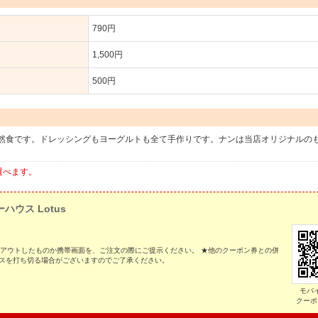
790円
1,500円
500円
然食です。ドレッシングもヨーグルトも全て手作りです。ナンは当店オリジナルの
選べます。
ハウス Lotus
トアウトしたものか携帯画面を、ご注文の際にご提示ください。 ★他のクーポン券との併
ビスを打ち切る場合がございますのでご了承ください。
モバ
クーポ