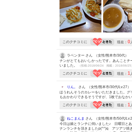
0
このクチコミに
現在：
ラベンター さん （女性/熊本市/30代）
ナンがとてもおいしかったです。あんことチ
いました。
（投稿:2018/06/24 掲載：2018/06/2
1
このクチコミに
現在：
りん。
さん （女性/熊本市/30代/Lv.27）
ほうれんそうのカレーをいただきました。グ
もおかわりできるそうですが、1枚でおなか
1
このクチコミに
現在：
ねこまんま
さん （女性/熊本市/50代/Lv.
今日は娘とランチに伺いました♪ 日曜日と
ナンランチを頂きましたp(^^)q アツア