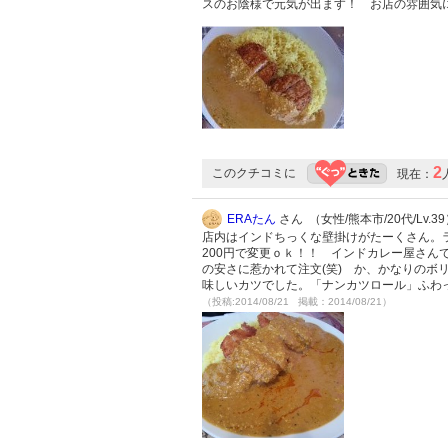
スのお陰様で元気が出ます！ お店の雰囲気にも
2
このクチコミに
現在：
ERAたん
さん （女性/熊本市/20代/Lv.3
店内はインドちっくな壁掛けがたーくさん。ラ
200円で変更ｏｋ！！ インドカレー屋さん
の安さに惹かれて注文(笑) か、かなりのボ
味しいカツでした。「ナンカツロール」ふわ
（投稿:2014/08/21 掲載：2014/08/21）