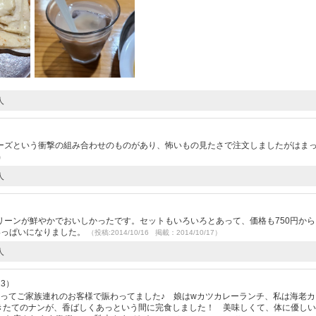
人
ーズという衝撃の組み合わせのものがあり、怖いもの見たさで注文しましたがはま
5）
人
リーンが鮮やかでおいしかったです。セットもいろいろとあって、価格も750円から
いっぱいになりました。
（投稿:2014/10/16 掲載：2014/10/17）
人
23）
あってご家族連れのお客様で賑わってました♪ 娘はwカツカレーランチ、私は海老カ
ツ焼きたてのナンが、香ばしくあっという間に完食しました！ 美味しくて、体に優し