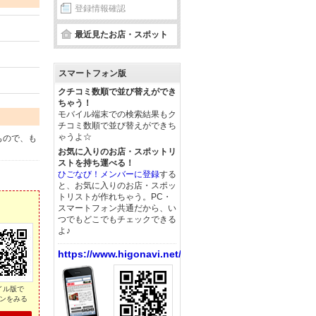
登録情報確認
最近見たお店・スポット
スマートフォン版
クチコミ数順で並び替えができ
ちゃう！
モバイル端末での検索結果もク
チコミ数順で並び替えができち
ゃうよ☆
もので、も
お気に入りのお店・スポットリ
ストを持ち運べる！
ひごなび！メンバーに登録
する
と、お気に入りのお店・スポッ
トリストが作れちゃう。PC・
スマートフォン共通だから、い
つでもどこでもチェックできる
よ♪
https://www.higonavi.net/
イル版で
ンをみる