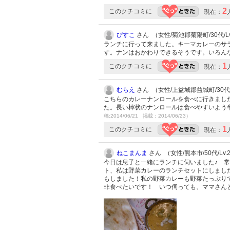
2
このクチコミに
現在：
ぴすこ
さん （女性/菊池郡菊陽町/30代/Lv
ランチに行って来ました。キーマカレーのサ
す。ナンはおかわりできるそうです。いろん
1
このクチコミに
現在：
むらえ
さん （女性/上益城郡益城町/30代/L
こちらのカレーナンロールを食べに行きまし
た。長い棒状のナンロールは食べやすいよう
稿:2014/06/21 掲載：2014/06/23）
1
このクチコミに
現在：
ねこまんま
さん （女性/熊本市/50代/Lv.
今日は息子と一緒にランチに伺いました♪ 
ト、私は野菜カレーのランチセットにしまし
もしました！私の野菜カレーも野菜たっぷり
非食べたいです！ いつ伺っても、ママさん