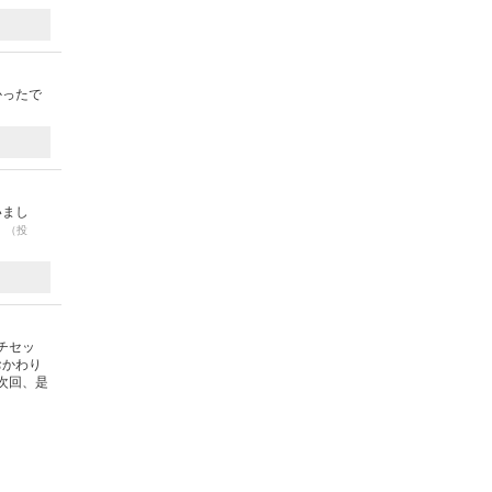
かったで
いまし
。
（投
チセッ
おかわり
次回、是