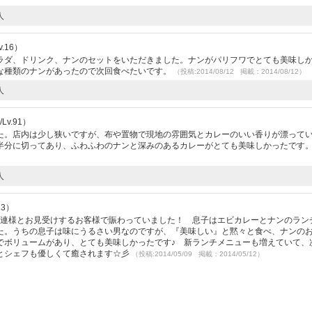
人
.16）
ラダ、ドリンク、ナンのセットをいただきました。ナンがパリフワでとても美味し
な種類のナンがあったので次回食べたいです。
（投稿:2014/08/12 掲載：2014/08/12）
人
v.91）
た。店内は少し狭いですが、布や置物で現地の雰囲気とカレーのいい香りが漂って
半分に切ってあり、ふわふわのナンと深みのあるカレーがとても美味しかったです
人
23）
常連様とお見受けするお客様で賑わっていました！ 息子はエビカレーとナンのラン
た。うちの息子は味にうるさい男なのですが、『美味しい』と黙々と食べ、ナンの
でボリュームがあり、とても美味しかったです♪ 新ランチメニューも増えていて、
とシェフも優しくて癒されます☆彡
（投稿:2014/05/09 掲載：2014/05/12）