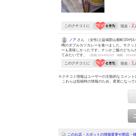
2
このクチコミに
現在：
ノア
さん （女性/上益城郡山都町/20代/Lv
噂のダブルカツカレーを食べました。サクッ
ーも美味しかったです。ナンかご飯のどちら
てみたいです。
（投稿:2014/02/15 掲載：2014/0
1
このクチコミに
現在：
※クチコミ情報はユーザーの主観的なコメント
これらは投稿時の情報のため、変更になって
このお店・スポットの情報変更や閉店・