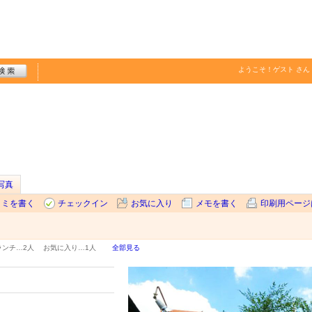
ようこそ！
ゲスト
さん
写真
コミを書く
チェックイン
お気に入り
メモを書く
印刷用ページ
ランチ…
2人
お気に入り…
1人
全部見る