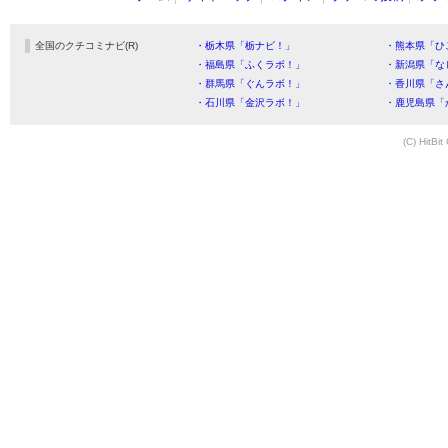
全国のクチコミナビ(R)
・栃木県「栃ナビ！」
・熊本県「ひ
・福島県「ふくラボ！」
・新潟県「な
・群馬県「ぐんラボ！」
・香川県「さ
・石川県「金沢ラボ！」
・鹿児島県「
(C) HitBit