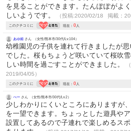
を見ることができます。たんぽぽがよく
しいようです。
（投稿:2020/02/18 掲載：202
0
このクチコミに
現在：
人
あゆ姫
さん （女性/熊本市/30代/Lv.104）
幼稚園児の子供を連れて行きましたが思
でした。桜もちょうど咲いていて桜吹雪
しい時間を過ごすことができました。
（
2019/04/05）
0
このクチコミに
現在：
人
ぺー
さん （女性/熊本市/30代/Lv.2）
少しわかりにくいところにありますが、
を一望できます。ちょっとした遊具やア
設置してあるので子連れで楽しめるスポ