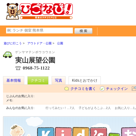
遊びに行こう
アウトドア・公園
公園
ゲンヤマテンボウコウエン
実山展望公園
0968-75-1122
基本情報
クチコミ
写真
Kidsとおでかけ
クチコミを書く
チェックイン
じぶんのお気に入り:
メモ:
みんなのお気に入り:
行ってみたい！…
7人
子どもがよろこぶ…
2人
お気に入り…
1