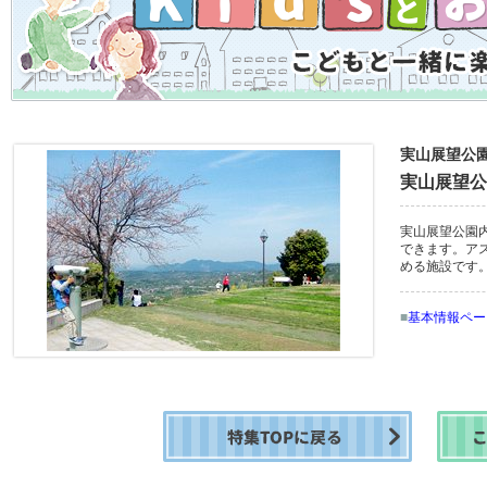
実山展望公
実山展望公
実山展望公園
できます。ア
める施設です
■
基本情報ペー