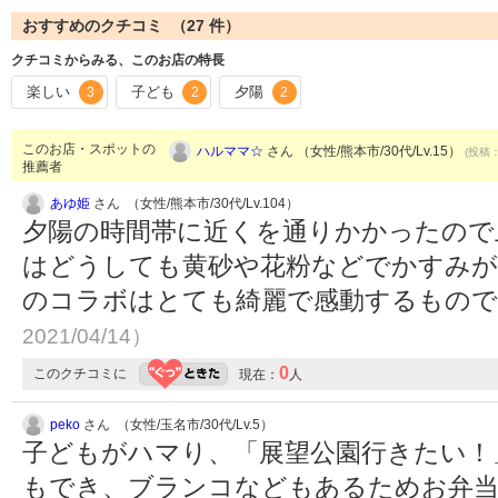
おすすめのクチコミ （
27
件）
クチコミからみる、このお店の特長
楽しい
子ども
夕陽
3
2
2
このお店・スポットの
ハルママ☆
さん （女性/熊本市/30代/Lv.15）
(投稿：
推薦者
あゆ姫
さん （女性/熊本市/30代/Lv.104）
夕陽の時間帯に近くを通りかかったので
はどうしても黄砂や花粉などでかすみが
のコラボはとても綺麗で感動するもの
2021/04/14）
0
このクチコミに
現在：
人
peko
さん （女性/玉名市/30代/Lv.5）
子どもがハマり、「展望公園行きたい！
もでき、ブランコなどもあるためお弁