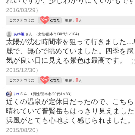
れいですが、少しわかりにくいかもで
2016/03/29）
0
このクチコミに
現在：
人
あゆ姫
さん （女性/熊本市/30代/Lv.104）
太陽が沈む時間帯を狙って行きました…
麗で、無心で眺めていました。四季を感
気が良い日に見える景色は最高です。
（
2015/12/30）
0
このクチコミに
現在：
人
ﾘｮｳ
さん （男性/熊本市/20代/Lv.83）
近くの温泉が定休日だったので、こちら
晴れていて普賢岳もはっきり見えました
浜風がとても心地よく感じられました
2015/08/20）