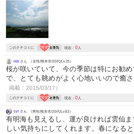
0
このクチコミに
現在：
人
riiiii
さん （女性/熊本市/20代/Lv.35）
桜が咲いていて、今の季節は特にお勧め
で、とても眺めがよく心地いいので癒
掲載：2015/03/17）
0
このクチコミに
現在：
人
ﾘｮｳ
さん （男性/熊本市/20代/Lv.83）
有明海も見えるし、運が良ければ雲仙ま
しい気持ちにしてくれます。春になると