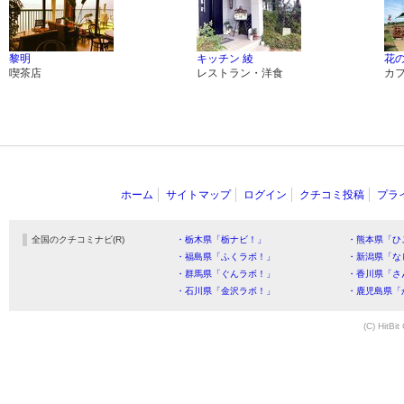
黎明
キッチン 綾
花
喫茶店
レストラン・洋食
カ
ホーム
サイトマップ
ログイン
クチコミ投稿
プラ
全国のクチコミナビ(R)
・栃木県「栃ナビ！」
・熊本県「ひ
・福島県「ふくラボ！」
・新潟県「な
・群馬県「ぐんラボ！」
・香川県「さ
・石川県「金沢ラボ！」
・鹿児島県「
(C) HitBit