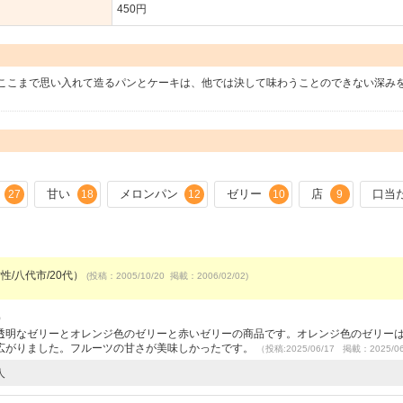
450円
ここまで思い入れて造るパンとケーキは、他では決して味わうことのできない深み
甘い
メロンパン
ゼリー
店
口当
27
18
12
10
9
性/八代市/20代）
(投稿：2005/10/20 掲載：2006/02/02)
）
透明なゼリーとオレンジ色のゼリーと赤いゼリーの商品です。オレンジ色のゼリー
広がりました。フルーツの甘さが美味しかったです。
（投稿:2025/06/17 掲載：2025/0
人