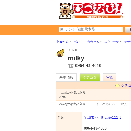
何食べる
パン
何食べる
スウィーツ
デザ
ミルキー
milky
0964-43-4010
基本情報
クチコミ
写真
クチ
じぶんのお気に入り:
メモ:
みんなのお気に入り:
行ってみたい！…
12人
住所
宇城市小川町江頭111-1
0964-43-4010