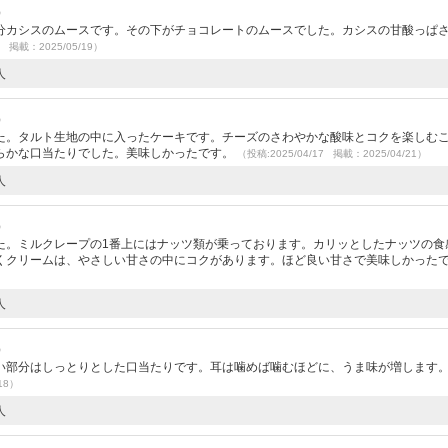
）
分カシスのムースです。その下がチョコレートのムースでした。カシスの甘酸っぱ
7 掲載：2025/05/19）
人
）
た。タルト生地の中に入ったケーキです。チーズのさわやかな酸味とコクを楽しむ
らかな口当たりでした。美味しかったです。
（投稿:2025/04/17 掲載：2025/04/21）
人
）
た。ミルクレープの1番上にはナッツ類が乗っております。カリッとしたナッツの食
くクリームは、やさしい甘さの中にコクがあります。ほど良い甘さで美味しかった
人
）
い部分はしっとりとした口当たりです。耳は噛めば噛むほどに、うま味が増します
18）
人