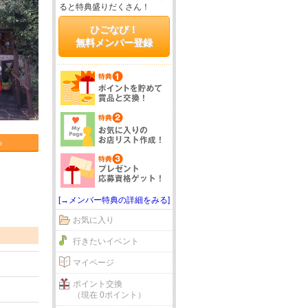
ると特典盛りだくさん！
ひごなび！
無料メンバー登録
る
[→メンバー特典の詳細をみる]
お気に入り
行きたいイベント
マイページ
ポイント交換
（現在 0ポイント）