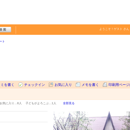
ようこそ！
ゲスト
さん
ート
コミを書く
チェックイン
お気に入り
メモを書く
印刷用ページ
お気に入り…
8人
子どもがよろこぶ…
1人
全部見る