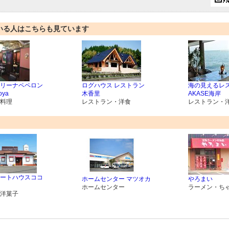
いる人はこちらも見ています
リーナペペロン
ログハウス レストラン
海の見えるレ
oya
木香里
AKASE海岸
料理
レストラン・洋食
レストラン・
ートハウスココ
ホームセンター マツオカ
やろまい
ホームセンター
ラーメン・ち
洋菓子