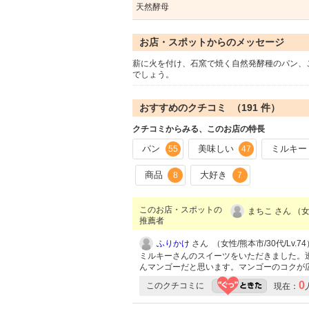
天然酵母
お店・スポットからのメッセージ
薪に火を付け、石窯で焼く自然発酵種のパン、
でしょう。
おすすめのクチコミ （
191
件）
クチコミからみる、このお店の特長
パン
美味しい
ミルキー
55
47
商品
大好き
8
7
このお店・スポットの
まちこ さん （女
推薦者
ふりかけ
さん （女性/熊本市/30代/Lv.74
ミルキーさんのスイーツをいただきました。
んマンゴーだと思います。マンゴーのコクが
0
このクチコミに
現在：