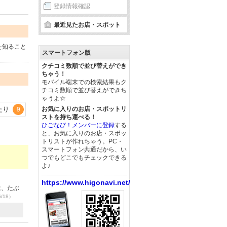
登録情報確認
最近見たお店・スポット
を知ること
スマートフォン版
クチコミ数順で並び替えができ
ちゃう！
モバイル端末での検索結果もク
チコミ数順で並び替えができち
ゃうよ☆
たり
お気に入りのお店・スポットリ
9
ストを持ち運べる！
ひごなび！メンバーに登録
する
と、お気に入りのお店・スポッ
トリストが作れちゃう。PC・
スマートフォン共通だから、い
つでもどこでもチェックできる
よ♪
https://www.higonavi.net/
は、たぶ
6/18）