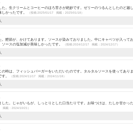
）
した。生クリームとコーヒーのほろ苦さが絶妙です。ゼリーのつるんとしたのど越
味しかったです。
（投稿:2025/01/17 掲載：2025/01/18）
人
）
た。鰹節が、かけてあります。ソースが染みておりました。中にキャベツが入って
。ソースの塩加減が美味しかったです。
（投稿:2024/12/17 掲載：2024/12/17）
人
）
この時は、フィッシュバーガーをいただいたのです。タルタルソースを使ってあり
です。
（投稿:2024/11/17 掲載：2024/11/18）
人
）
ました。じゃがいもが、しっとりとした口当たりです。お味つけは、たしか甘かっ
7 掲載：2024/10/21）
人
）