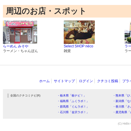
周辺のお店・スポット
らーめん みそや
Select SHOP nёco
ラ
ラーメン・ちゃんぽん
雑貨
ラ
ホーム
サイトマップ
ログイン
クチコミ投稿
プラ
全国のクチコミナビ(R)
・栃木県「栃ナビ！」
・熊本県「ひ
・福島県「ふくラボ！」
・新潟県「な
・群馬県「ぐんラボ！」
・香川県「さ
・石川県「金沢ラボ！」
・鹿児島県「
(C) HitBit