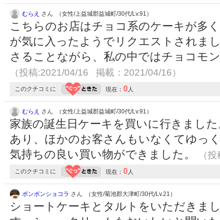
むらえ
さん （女性/上益城郡益城町/30代/Lv.91）
こちらのお店はチョコ系のケーキが多く
が気に入ったようでリクエストされま
さることながら、私の中ではチョコモ
（投稿:2021/04/16 掲載：2021/04/16）
0
このクチコミに
現在：
人
むらえ
さん （女性/上益城郡益城町/30代/Lv.91）
家族の誕生日ケーキを買いに行きました
あり、ほかのお客さんもいなくてゆっく
気持ちの良い買い物ができました。
（投稿
0
このクチコミに
現在：
人
ボンボンショコラ
さん （女性/菊池郡大津町/30代/Lv.21）
ショートケーキとタルトをいただきま