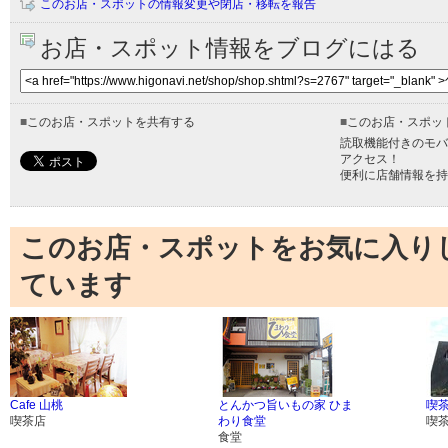
このお店・スポットの情報変更や閉店・移転を報告
お店・スポット情報をブログにはる
■
このお店・スポットを共有する
■
このお店・スポッ
読取機能付きのモバ
アクセス！
便利に店舗情報を持
このお店・スポットをお気に入り
ています
Cafe 山桃
とんかつ旨いもの家 ひま
喫
喫茶店
わり食堂
喫
食堂