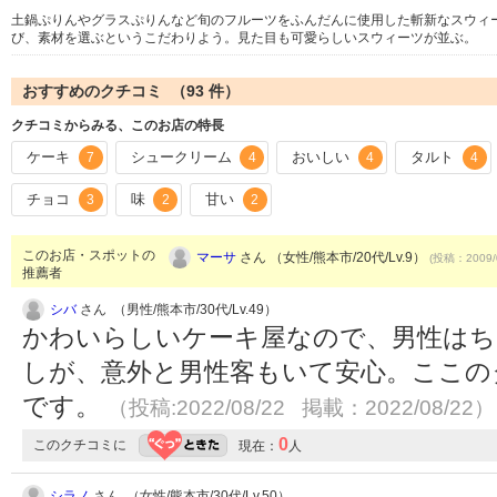
土鍋ぷりんやグラスぷりんなど旬のフルーツをふんだんに使用した斬新なスウィ
び、素材を選ぶというこだわりよう。見た目も可愛らしいスウィーツが並ぶ。
おすすめのクチコミ （
93
件）
クチコミからみる、このお店の特長
ケーキ
シュークリーム
おいしい
タルト
7
4
4
4
チョコ
味
甘い
3
2
2
このお店・スポットの
マーサ
さん （女性/熊本市/20代/Lv.9）
(投稿：2009/
推薦者
シバ
さん （男性/熊本市/30代/Lv.49）
かわいらしいケーキ屋なので、男性はち
しが、意外と男性客もいて安心。ここの
です。
（投稿:2022/08/22 掲載：2022/08/22）
0
このクチコミに
現在：
人
シラノ
さん （女性/熊本市/30代/Lv.50）