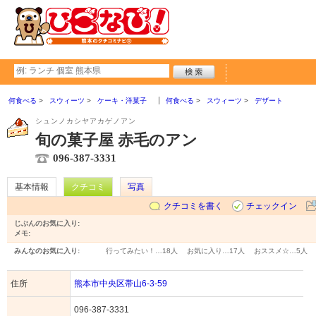
何食べる
スウィーツ
ケーキ・洋菓子
何食べる
スウィーツ
デザート
シュンノカシヤアカゲノアン
旬の菓子屋 赤毛のアン
096-387-3331
基本情報
クチコミ
写真
クチコミを書く
チェックイン
じぶんのお気に入り:
メモ:
みんなのお気に入り:
行ってみたい！…
18人
お気に入り…
17人
おススメ☆…
5人
住所
熊本市中央区帯山6-3-59
096-387-3331