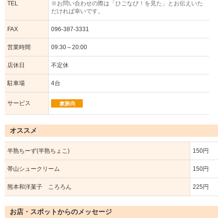
TEL
※お問い合わせの際は「ひごなび！を見た」とお伝えいた
だければ幸いです。
FAX
096-387-3331
営業時間
09:30～20:00
店休日
不定休
駐車場
4台
サービス
オススメ
半熟ちーず(半熟ちょこ)
150円
帯山シュークリーム
150円
熊本和洋菓子 ころろん
225円
お店・スポットからのメッセージ