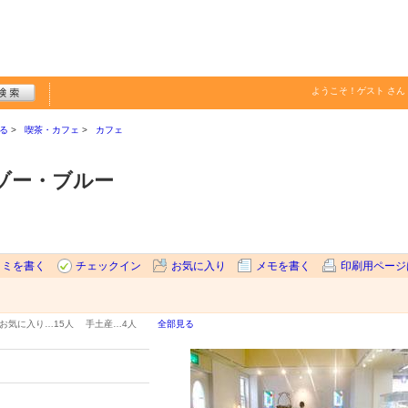
ようこそ！
ゲスト
さん
る
喫茶・カフェ
カフェ
ゾー・ブルー
コミを書く
チェックイン
お気に入り
メモを書く
印刷用ページ
お気に入り…
15人
手土産…
4人
全部見る