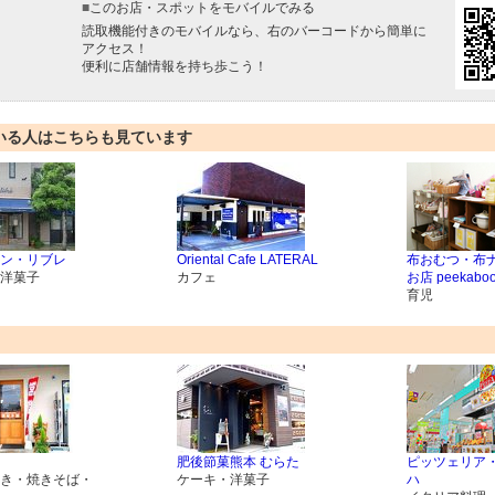
■
このお店・スポットをモバイルでみる
読取機能付きのモバイルなら、右のバーコードから簡単に
アクセス！
便利に店舗情報を持ち歩こう！
いる人はこちらも見ています
ン・リブレ
Oriental Cafe LATERAL
布おむつ・布
洋菓子
カフェ
お店 peekabo
育児
肥後節菓熊本 むらた
ピッツェリア
き・焼きそば・
ケーキ・洋菓子
ハ