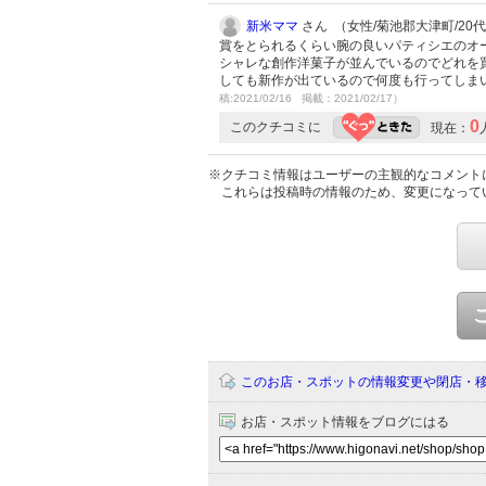
新米ママ
さん （女性/菊池郡大津町/20代/L
賞をとられるくらい腕の良いパティシエのオ
シャレな創作洋菓子が並んでいるのでどれを
しても新作が出ているので何度も行ってしま
稿:2021/02/16 掲載：2021/02/17）
0
このクチコミに
現在：
※クチコミ情報はユーザーの主観的なコメント
これらは投稿時の情報のため、変更になって
このお店・スポットの情報変更や閉店・
お店・スポット情報をブログにはる