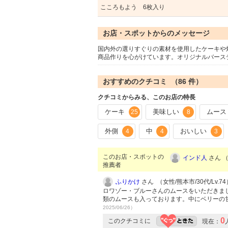
こころもよう 6枚入り
お店・スポットからのメッセージ
国内外の選りすぐりの素材を使用したケーキや
商品作りを心がけています。オリジナルバース
おすすめのクチコミ （
86
件）
クチコミからみる、このお店の特長
ケーキ
美味しい
ムース
25
8
外側
中
おいしい
4
4
3
このお店・スポットの
インド人
さん （
推薦者
ふりかけ
さん （女性/熊本市/30代/Lv.74
ロワゾー・ブルーさんのムースをいただきま
類のムースも入っております。中にベリーの
2025/06/26）
0
このクチコミに
現在：