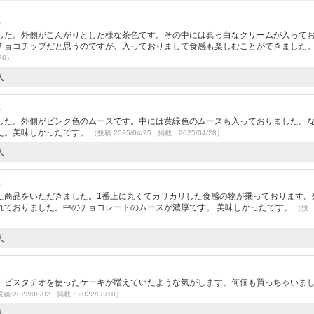
）
した。外側がこんがりとした様な茶色です。その中には真っ白なクリームが入って
チョコチップだと思うのですが、入っておりまして食感も楽しむことができました
26）
人
）
した。外側がピンク色のムースです。中には黄緑色のムースも入っておりました。
た。美味しかったです。
（投稿:2025/04/25 掲載：2025/04/28）
人
）
た商品をいただきました。1番上に丸くてカリカリした食感の物が乗っております。
れておりました。中のチョコレートのムースが濃厚です。 美味しかったです。
（投
人
。ピスタチオを使ったケーキが増えていたような気がします。何個も買っちゃいま
稿:2022/08/02 掲載：2022/08/10）
人