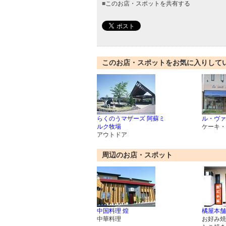
■
このお店・スポットを共有する
このお店・スポットをお気に入りして
らくのうマザーズ 阿蘇ミ
ル・ヴァ
ルク牧場
ケーキ・
アウトドア
周辺のお店・スポット
中国料理 煌
橘屋本舗
中華料理
お好み焼