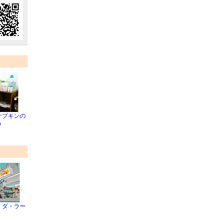
ナプキンの
o
・ダ・ラー