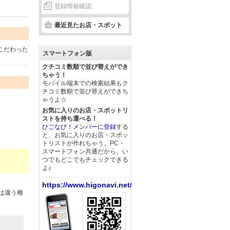
登録情報確認
最近見たお店・スポット
こだわった
スマートフォン版
クチコミ数順で並び替えができ
ちゃう！
モバイル端末での検索結果もク
チコミ数順で並び替えができち
ゃうよ☆
お気に入りのお店・スポットリ
ストを持ち運べる！
ひごなび！メンバーに登録
する
と、お気に入りのお店・スポッ
トリストが作れちゃう。PC・
スマートフォン共通だから、い
つでもどこでもチェックできる
よ♪
https://www.higonavi.net/
は違う種