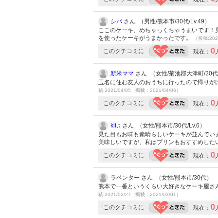
シバ
さん （男性/熊本市/30代/Lv.49）
ここのケーキ、めちゃっくちゃうまいです！
を使ったケーキがうまかったです。
（投稿:202
0
このクチコミに
現在：
新米ママ
さん （女性/菊池郡大津町/20代/L
玉名に住む友人のおうちに行ったので帰りが
稿:2021/04/05 掲載：2021/04/06）
0
このクチコミに
現在：
kii♫
さん （女性/熊本市/30代/Lv.6）
見た目もお味も素晴らしいケーキが並んでい
美味しいですが、私はプリンもおすすめした
0
このクチコミに
現在：
ラベンター さん （女性/熊本市/30代）
熊本で一番というくらい大好きなケーキ屋さ
稿:2021/02/27 掲載：2021/03/01）
0
このクチコミに
現在：