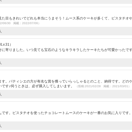
見た目もきれいでどれも本当にうまそう！ムース系のケーキが多くて、ピスタチオ
2/06/30 掲載：2022/07/06）
人
v.31）
けに寄りました。いつ見ても宝石のようなキラキラしたケーキたちが可愛かったで
人
ます。パティシエの方が有名な賞を獲っていらっしゃるとのこと、納得です。どの
いです♪伺うときは、必ず購入してしまいます。
（投稿:2021/02/28 掲載：2021/03/01）
人
んです。ピスタチオを使ったチョコレートムースのケーキが一番のお気に入りです
人