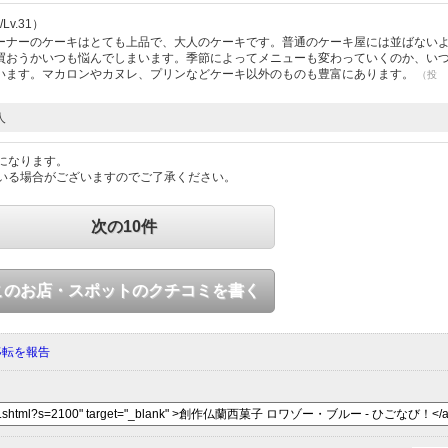
v.31）
ーナーのケーキはとても上品で、大人のケーキです。普通のケーキ屋には並ばない
買おうかいつも悩んでしまいます。季節によってメニューも変わっていくのか、い
います。マカロンやカヌレ、プリンなどケーキ以外のものも豊富にあります。
（投
人
になります。
いる場合がございますのでご了承ください。
次の10件
このお店・スポットのクチコミを書く
移転を報告