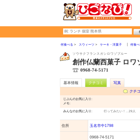
何食べる
スウィーツ
ケーキ・洋菓子
何食べ
ソウサクフランスガシロワゾブルー
創作仏蘭西菓子 ロワ
0968-74-5171
基本情報
クチコミ
写真
クチ
じぶんのお気に入り:
メモ:
みんなのお気に入り:
行ってみたい！…
29人
住所
玉名市中1798
0968-74-5171