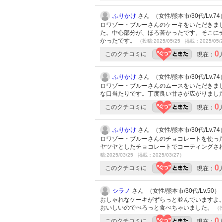
ふりかけ
さん （女性/熊本市/30代/Lv.74
ロワゾー・ブルーさんのケーキをいただきま
た。中心部分が、ほろ苦かったです。そこに
かったです。
（投稿:2025/05/25 掲載：2025/05/
0
このクチコミに
現在：
ふりかけ
さん （女性/熊本市/30代/Lv.74
ロワゾー・ブルーさんのムースをいただきま
な口当たりです。丁度良い甘さが広がりまし
0
このクチコミに
現在：
ふりかけ
さん （女性/熊本市/30代/Lv.74
ロワゾー・ブルーさんのチョコレートを使っ
ヤツヤとしたチョコレートでコーティングさ
稿:2025/03/25 掲載：2025/03/27）
0
このクチコミに
現在：
シラノ
さん （女性/熊本市/30代/Lv.50）
おしゃれなケーキがずらっと並んでいますよ
おいしいのでぺろっと食べちゃいました。
（投
0
このクチコミに
現在：