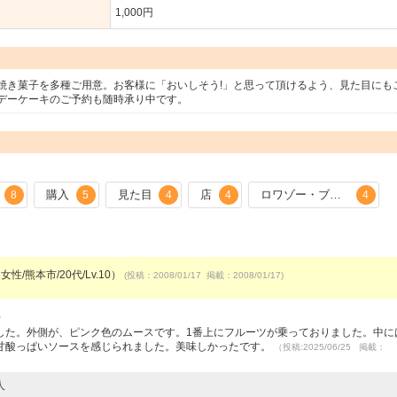
1,000円
焼き菓子を多種ご用意。お客様に「おいしそう!」と思って頂けるよう、見た目にも
デーケーキのご予約も随時承り中です。
購入
見た目
店
ロワゾー・ブルー
8
5
4
4
4
女性/熊本市/20代/Lv.10）
(投稿：2008/01/17 掲載：2008/01/17)
）
した。外側が、ピンク色のムースです。1番上にフルーツが乗っておりました。中に
甘酸っぱいソースを感じられました。美味しかったです。
（投稿:2025/06/25 掲載：
人