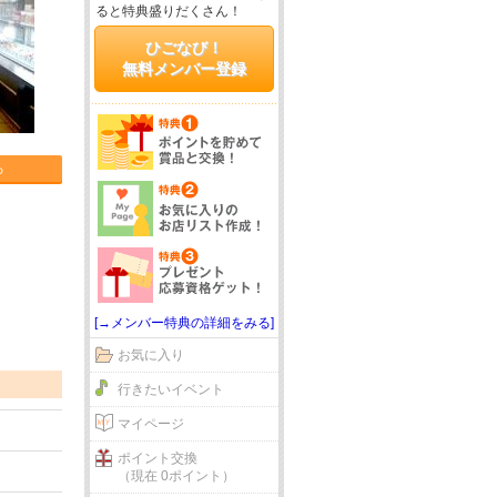
ると特典盛りだくさん！
ひごなび！
無料メンバー登録
る
[→メンバー特典の詳細をみる]
お気に入り
行きたいイベント
マイページ
ポイント交換
（現在 0ポイント）