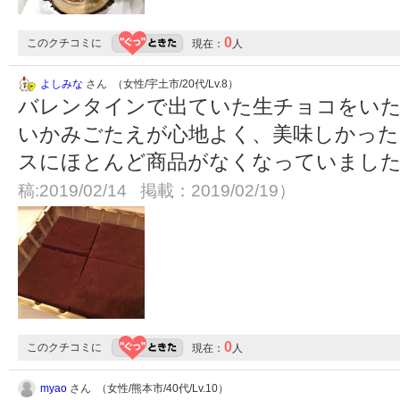
0
このクチコミに
現在：
人
よしみな
さん （女性/宇土市/20代/Lv.8）
バレンタインで出ていた生チョコをい
いかみごたえが心地よく、美味しかった
スにほとんど商品がなくなっていました
稿:2019/02/14 掲載：2019/02/19）
0
このクチコミに
現在：
人
myao
さん （女性/熊本市/40代/Lv.10）