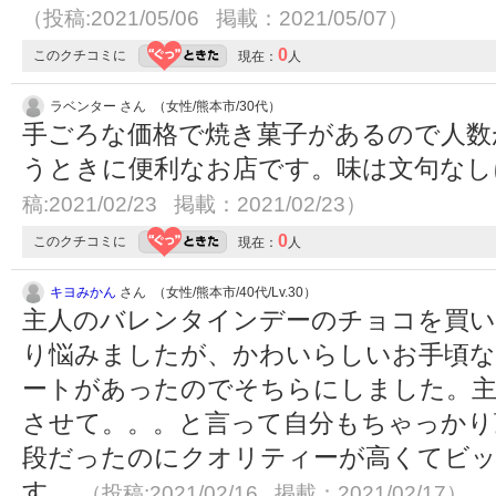
（投稿:2021/05/06 掲載：2021/05/07）
0
このクチコミに
現在：
人
ラベンター さん （女性/熊本市/30代）
手ごろな価格で焼き菓子があるので人数
うときに便利なお店です。味は文句な
稿:2021/02/23 掲載：2021/02/23）
0
このクチコミに
現在：
人
キヨみかん
さん （女性/熊本市/40代/Lv.30）
主人のバレンタインデーのチョコを買い
り悩みましたが、かわいらしいお手頃な
ートがあったのでそちらにしました。主
させて。。。と言って自分もちゃっかり
段だったのにクオリティーが高くてビ
す。
（投稿:2021/02/16 掲載：2021/02/17）