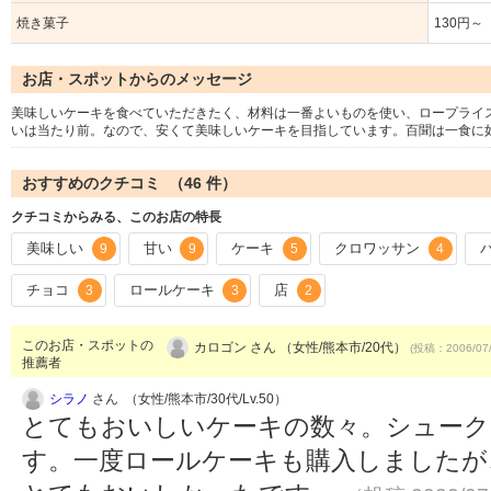
焼き菓子
130円～
お店・スポットからのメッセージ
美味しいケーキを食べていただきたく、材料は一番よいものを使い、ロープライ
いは当たり前。なので、安くて美味しいケーキを目指しています。百聞は一食に
おすすめのクチコミ （
46
件）
クチコミからみる、このお店の特長
美味しい
甘い
ケーキ
クロワッサン
9
9
5
4
チョコ
ロールケーキ
店
3
3
2
このお店・スポットの
カロゴン さん （女性/熊本市/20代）
(投稿：2006/07
推薦者
シラノ
さん （女性/熊本市/30代/Lv.50）
とてもおいしいケーキの数々。シュー
す。一度ロールケーキも購入しましたが