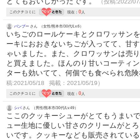
とてもおいしかったです。
（投稿:2022/07
0
このクチコミに
現在：
人
バンブー
さん （女性/熊本市/30代/Lv.6）
いちごのロールケーキとクロワッサンを
ーキにおおきないちごが入ってて、甘
ゃいました。また、クロワッサンは売
と買えました。ほんのり甘いコーティ
ターも効いてて、何個でも食べられ危
稿:2021/05/18 掲載：2021/05/19）
0
このクチコミに
現在：
人
シバ
さん （男性/熊本市/30代/Lv.49）
ここのクッキーシューがとてもうまい
ュー生地に優しい甘さのクリームがとろ
いです。クッキーなども販売されている