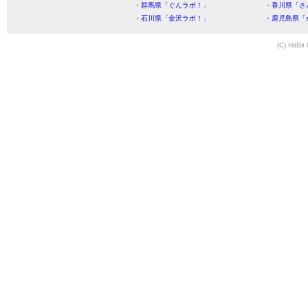
・群馬県「ぐんラボ！」
・香川県「さ
・石川県「金沢ラボ！」
・鹿児島県「
(C) HitBit