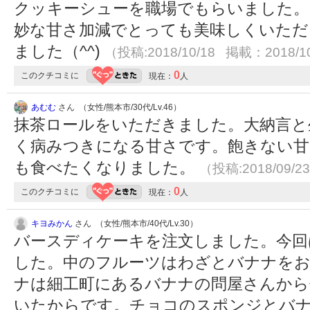
クッキーシューを職場でもらいました。
妙な甘さ加減でとっても美味しくいただ
ました（^^)
（投稿:2018/10/18 掲載：2018/1
0
このクチコミに
現在：
人
あむむ
さん （女性/熊本市/30代/Lv.46）
抹茶ロールをいただきました。大納言と
く病みつきになる甘さです。飽きない
も食べたくなりました。
（投稿:2018/09/2
0
このクチコミに
現在：
人
キヨみかん
さん （女性/熊本市/40代/Lv.30）
バースディケーキを注文しました。今回
した。中のフルーツはわざとバナナを
ナは細工町にあるバナナの問屋さんから
いたからです。チョコのスポンジとバ