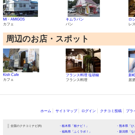
MI・AMIGOS
キムラパン
ロシ
カフェ
パン
レ
周辺のお店・スポット
Kish Cafe
フランス料理 塩胡椒
新町
カフェ
フランス料理
居
ホーム
サイトマップ
ログイン
クチコミ投稿
プラ
全国のクチコミナビ(R)
・栃木県「栃ナビ！」
・熊本県「ひ
・福島県「ふくラボ！」
・新潟県「な