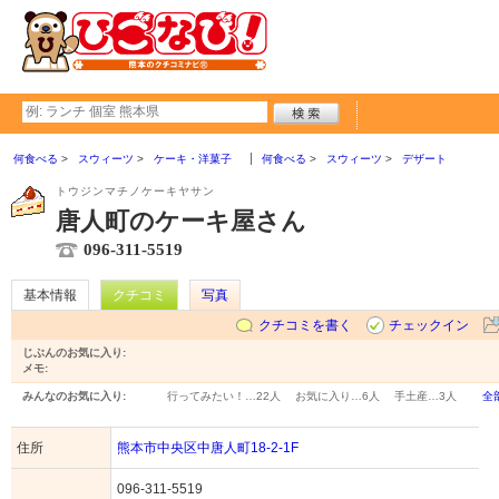
何食べる
スウィーツ
ケーキ・洋菓子
何食べる
スウィーツ
デザート
トウジンマチノケーキヤサン
唐人町のケーキ屋さん
096-311-5519
基本情報
クチコミ
写真
クチコミを書く
チェックイン
じぶんのお気に入り:
メモ:
みんなのお気に入り:
行ってみたい！…
22人
お気に入り…
6人
手土産…
3人
全
住所
熊本市中央区中唐人町18-2-1F
096-311-5519