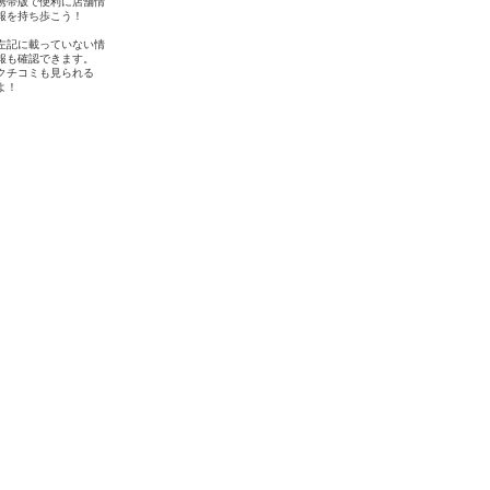
携帯版で便利に店舗情
報を持ち歩こう！
左記に載っていない情
報も確認できます。
クチコミも見られる
よ！