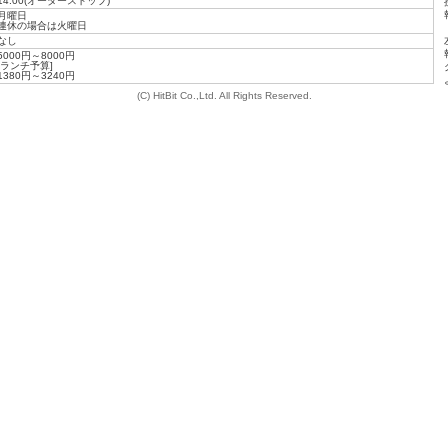
14:00(オーダーストップ)
月曜日
連休の場合は火曜日
なし
5000円～8000円
[ランチ予算]
1380円～3240円
(C) HitBit Co.,Ltd. All Rights Reserved.