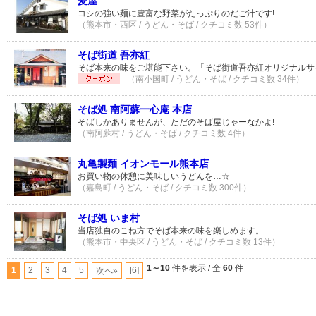
麦屋
コシの強い麺に豊富な野菜がたっぷりのだご汁です!
（熊本市・西区 / うどん・そば / クチコミ数 53件）
そば街道 吾亦紅
そば本来の味をご堪能下さい。「そば街道吾亦紅オリジナルサ
（南小国町 / うどん・そば / クチコミ数 34件）
そば処 南阿蘇一心庵 本店
そばしかありませんが、ただのそば屋じゃーなかよ!
（南阿蘇村 / うどん・そば / クチコミ数 4件）
丸亀製麺 イオンモール熊本店
お買い物の休憩に美味しいうどんを…☆
（嘉島町 / うどん・そば / クチコミ数 300件）
そば処 いま村
当店独自のこね方でそば本来の味を楽しめます。
（熊本市・中央区 / うどん・そば / クチコミ数 13件）
1～10
件を表示 / 全
60
件
1
2
3
4
5
[6]
次へ»