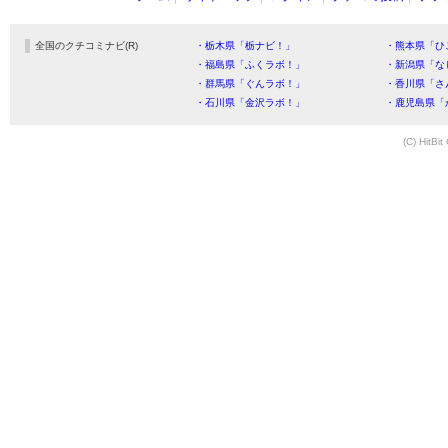
全国のクチコミナビ(R)
・栃木県「栃ナビ！」
・熊本県「ひ
・福島県「ふくラボ！」
・新潟県「な
・群馬県「ぐんラボ！」
・香川県「さ
・石川県「金沢ラボ！」
・鹿児島県「
(C) HitBit