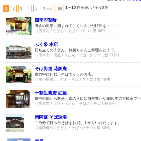
1～10
件を表示 / 全
60
件
1
2
3
4
5
[6]
次へ»
四季即贅喰
田舎の風景に囲まれて、くつろいだ時間を・・・
（西原村 / うどん・そば / クチコミ数 36件）
ふく泉 本店
打ち立てのうどん、特製ちゃんこ料理をどうぞ。
（熊本市・南区 / うどん・そば / クチコミ数 97件）
そば街道 花郷庵
森の中に佇む、そばづくしのお店。
（南小国町 / うどん・そば / クチコミ数 48件）
十割生蕎麦 紅葉
市中心部から数分、森の入口に自然豊かな築80年の古民家で
（熊本市・北区 / うどん・そば / クチコミ数 6件）
南阿蘇 そば道場
ご自分で打ったそばをお召し上がりいただけます。
（南阿蘇村 / うどん・そば / クチコミ数 30件）