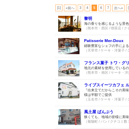
[1]
3
4
5
6
7
«前へ
次へ»
黎明
海の香りを感じるような景
（熊本市・西区 / 喫茶店 / 
Patisserie Mer-Doux
経験豊富なシェフの手による
（天草市 / ケーキ・洋菓子 /
フランス菓子 トワ・グ
地元の素材を使用しているの
（熊本市・南区 / ケーキ・洋菓
ライブスイーツカフェ 
『出来立てだからこその美味
様は半額でご提供
（玉名市 / ケーキ・洋菓子 /
風土屋 ぱんぶう
狭くても、地域の皆様に美味
（菊陽町 / パン / クチコミ数