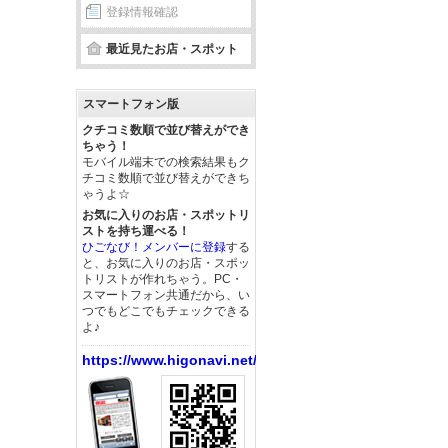
登録情報確認
最近見たお店・スポット
スマートフォン版
クチコミ数順で並び替えができ
ちゃう！
モバイル端末での検索結果もク
チコミ数順で並び替えができち
ゃうよ☆
お気に入りのお店・スポットリ
ストを持ち運べる！
ひごなび！メンバーに登録
する
と、お気に入りのお店・スポッ
トリストが作れちゃう。PC・
スマートフォン共通だから、い
つでもどこでもチェックできる
よ♪
https://www.higonavi.net/