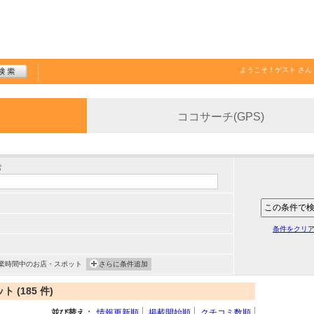
ようこそ！
ゲスト
さん
ココサーチ(GPS)
索
条件をクリ
業時間中のお店・スポット
さらに条件追加
(185 件)
並び替え：
情報更新順
掲載開始順
クチコミ数順