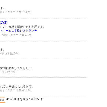
す♪
子 / クチコミ数 111件）
花の木
しい」食材を活かしたお料理です。
トホームな本格レストラン★
洋食 / クチコミ数 48件）
す。
 クチコミ数 5件）
女問わず楽しんでほしい。
クチコミ数 4件）
れて、幸せになれるお店。
子 / クチコミ数 460件）
41～50
件を表示 / 全
185
件
[19]