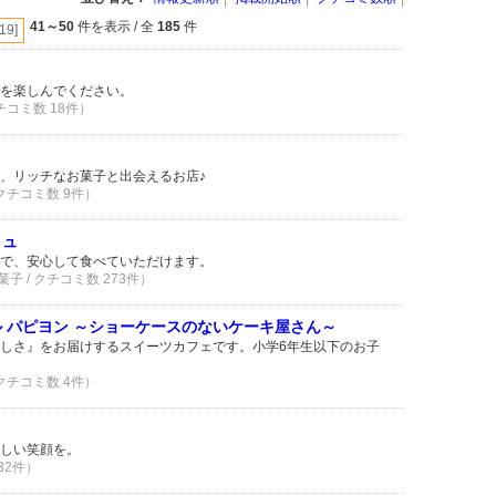
41～50
件を表示 / 全
185
件
[19]
色を楽しんでください。
クチコミ数 18件）
、リッチなお菓子と出会えるお店♪
 クチコミ数 9件）
リュ
で、安心して食べていただけます。
子 / クチコミ数 273件）
ル パピヨン ～ショーケースのないケーキ屋さん～
しさ』をお届けするスイーツカフェです。小学6年生以下のお子
 クチコミ数 4件）
しい笑顔を。
 32件）