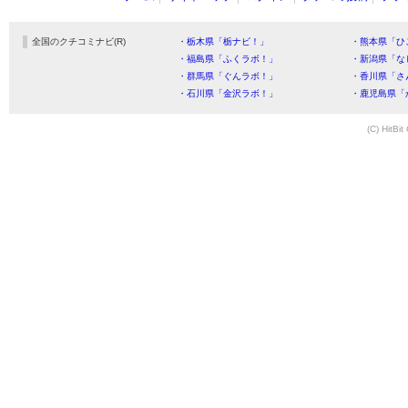
全国のクチコミナビ(R)
・栃木県「栃ナビ！」
・熊本県「ひ
・福島県「ふくラボ！」
・新潟県「な
・群馬県「ぐんラボ！」
・香川県「さ
・石川県「金沢ラボ！」
・鹿児島県「
(C) HitBit