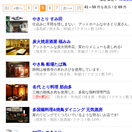
41～50
件を表示 / 全
69
件
[1]
3
4
5
6
7
[7]
«前へ
次へ»
やきとり すみ田
仕込みに手間を惜しまない、アットホームなやきとり屋さん。
（嘉島町 / 焼き鳥・串揚げ / クチコミ数 14件）
炭火焼居酒屋 福みみ
アットホームな炭火焼串店。変わりメニューも楽しめる!
（熊本市・中央区 / 焼き鳥・串揚げ / クチコミ数 26件）
やき鳥 船場たば鳥
静岡は修善寺の本わさびを使用しています。
（熊本市・西区 / 焼き鳥・串揚げ / クチコミ数 5件）
名代 とり料理 那由多
三種の朝挽き肉を使用した、多彩な鶏料理専門店
（熊本市・中央区 / 焼き鳥・串揚げ / クチコミ数 
多国籍料理&焼鳥ダイニング 元気酒房
家のリビングでくつろいでいるような明るいお店です!
（熊本市・南区 / 居酒屋 / クチコミ数 14件）