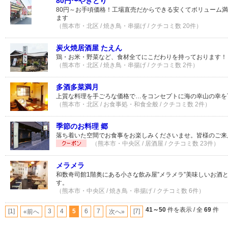
80円〜やきとり
80円～お手頃価格！工場直売だからできる安くてボリューム
ます
（熊本市・北区 / 焼き鳥・串揚げ / クチコミ数 20件）
炭火焼居酒屋 たえん
鶏・お米・野菜など、食材全てにこだわりを持っております！
（熊本市・北区 / 焼き鳥・串揚げ / クチコミ数 2件）
多酒多菜満月
上質な料理を手ごろな価格で…をコンセプトに海の幸山の幸を
（熊本市・北区 / お食事処・和食全般 / クチコミ数 2件）
季節のお料理 郷
落ち着いた空間でお食事をお楽しみくださいませ。皆様のご来
（熊本市・中央区 / 居酒屋 / クチコミ数 23件）
メラメラ
和数奇司館1階奥にある小さな飲み屋”メラメラ”美味しいお酒
す。
（熊本市・中央区 / 焼き鳥・串揚げ / クチコミ数 6件）
41～50
件を表示 / 全
69
件
[1]
3
4
5
6
7
[7]
«前へ
次へ»