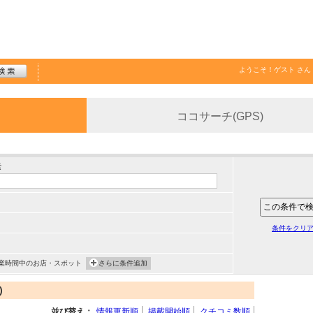
ようこそ！
ゲスト
さん
ココサーチ(GPS)
索
条件をクリ
業時間中のお店・スポット
さらに条件追加
)
並び替え：
情報更新順
掲載開始順
クチコミ数順