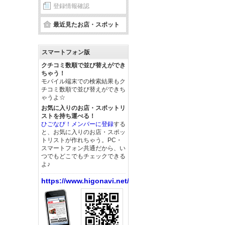
登録情報確認
最近見たお店・スポット
スマートフォン版
クチコミ数順で並び替えができ
ちゃう！
モバイル端末での検索結果もク
チコミ数順で並び替えができち
ゃうよ☆
お気に入りのお店・スポットリ
ストを持ち運べる！
ひごなび！メンバーに登録
する
と、お気に入りのお店・スポッ
トリストが作れちゃう。PC・
スマートフォン共通だから、い
つでもどこでもチェックできる
よ♪
https://www.higonavi.net/