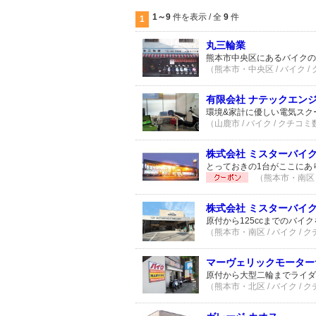
1～9
件を表示 / 全
9
件
1
丸三輪業
熊本市中央区にあるバイクの
（熊本市・中央区 / バイク /
有限会社 ナテックエン
環境&家計に優しい電気スク
（山鹿市 / バイク / クチコミ
株式会社 ミスターバイク
とっておきの1台がここにあ
（熊本市・南区 /
株式会社 ミスターバイ
原付から125ccまでのバイ
（熊本市・南区 / バイク / 
マーヴェリックモーター
原付から大型二輪までライダ
（熊本市・北区 / バイク / 