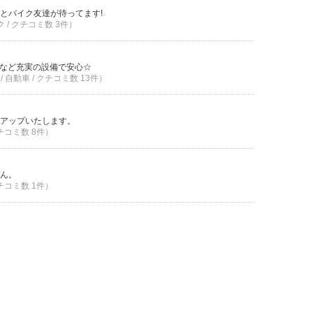
とバイク友達が待ってます!
ク / クチコミ数 3件）
車など充実の設備で安心☆
 自動車 / クチコミ数 13件）
アップいたします。
クチコミ数 8件）
ん。
クチコミ数 1件）