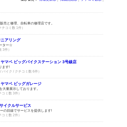
販売と修理、自転車の修理店です。
 クチコミ数 1件）
ジニアリング
ーター☆
数 3件）
ヤマベ ビッグバイクステーション 3号線店
ります!
 バイク / クチコミ数 6件）
クヤマベ ビッグガレージ
クを大量展示しております。
クチコミ数 3件）
サイクルサービス
ーの目線でサービスを提供します!
クチコミ数 2件）