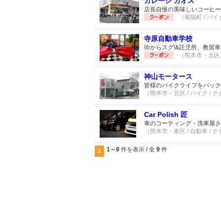
ガレージ カオス
店長自慢の美味しいコーヒー
（菊陽町 / バイ
寺原自動車学校
街からスグ!&託児所、教習
（熊本市・北区 /
神山モータース
皆様のバイクライフをバック
（熊本市・北区 / バイク / 
Car Polish 匠
車のコーティング・洗車屋さ
（熊本市・東区 / 自動車 / 
1～9
件を表示 / 全
9
件
1