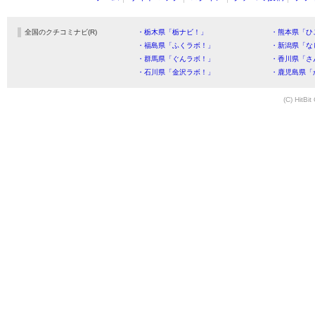
全国のクチコミナビ(R)
・栃木県「栃ナビ！」
・熊本県「ひ
・福島県「ふくラボ！」
・新潟県「な
・群馬県「ぐんラボ！」
・香川県「さ
・石川県「金沢ラボ！」
・鹿児島県「
(C) HitBit