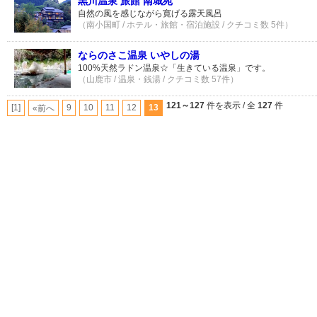
黒川温泉 旅館 南城苑
自然の風を感じながら寛げる露天風呂
（南小国町 / ホテル・旅館・宿泊施設 / クチコミ数 5件）
ならのさこ温泉 いやしの湯
100%天然ラドン温泉☆「生きている温泉」です。
（山鹿市 / 温泉・銭湯 / クチコミ数 57件）
121～127
件を表示 / 全
127
件
[1]
9
10
11
12
13
«前へ