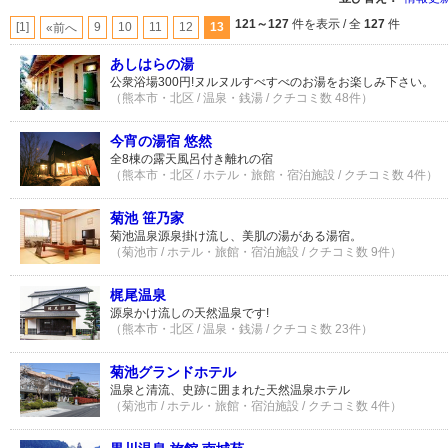
121～127
件を表示 / 全
127
件
[1]
9
10
11
12
13
«前へ
あしはらの湯
公衆浴場300円!ヌルヌルすべすべのお湯をお楽しみ下さい。
（熊本市・北区 / 温泉・銭湯 / クチコミ数 48件）
今宵の湯宿 悠然
全8棟の露天風呂付き離れの宿
（熊本市・北区 / ホテル・旅館・宿泊施設 / クチコミ数 4件）
菊池 笹乃家
菊池温泉源泉掛け流し、美肌の湯がある湯宿。
（菊池市 / ホテル・旅館・宿泊施設 / クチコミ数 9件）
梶尾温泉
源泉かけ流しの天然温泉です!
（熊本市・北区 / 温泉・銭湯 / クチコミ数 23件）
菊池グランドホテル
温泉と清流、史跡に囲まれた天然温泉ホテル
（菊池市 / ホテル・旅館・宿泊施設 / クチコミ数 4件）