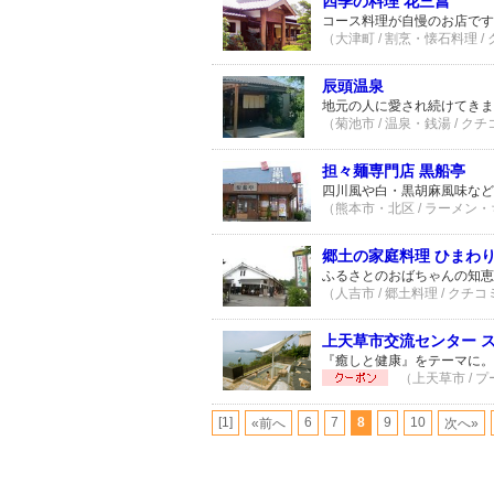
四季の料理 花三菖
コース料理が自慢のお店です
（大津町 / 割烹・懐石料理 /
辰頭温泉
地元の人に愛され続けてきま
（菊池市 / 温泉・銭湯 / クチ
担々麺専門店 黒船亭
四川風や白・黒胡麻風味など
（熊本市・北区 / ラーメン・
郷土の家庭料理 ひまわ
ふるさとのおばちゃんの知恵
（人吉市 / 郷土料理 / クチコ
上天草市交流センター 
『癒しと健康』をテーマに。
（上天草市 / プ
[1]
6
7
8
9
10
«前へ
次へ»