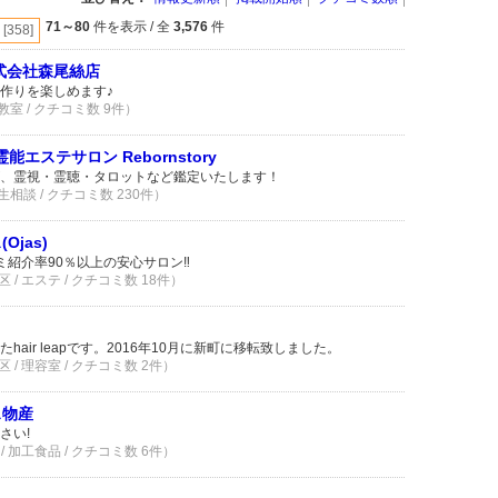
71～80
件を表示 / 全
3,576
件
[358]
式会社森尾絲店
作りを楽しめます♪
室 / クチコミ数 9件）
エステサロン Rebornstory
、霊視・霊聴・タロットなど鑑定いたします！
相談 / クチコミ数 230件）
jas)
ミ紹介率90％以上の安心サロン‼️
/ エステ / クチコミ数 18件）
air leapです。2016年10月に新町に移転致しました。
/ 理容室 / クチコミ数 2件）
ス物産
さい!
 加工食品 / クチコミ数 6件）