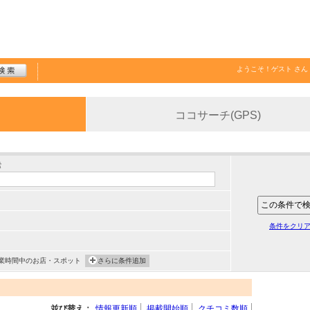
ようこそ！
ゲスト
さん
ココサーチ(GPS)
索
条件をクリ
業時間中のお店・スポット
さらに条件追加
並び替え：
情報更新順
掲載開始順
クチコミ数順