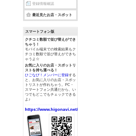
登録情報確認
最近見たお店・スポット
スマートフォン版
クチコミ数順で並び替えができ
ちゃう！
モバイル端末での検索結果もク
チコミ数順で並び替えができち
ゃうよ☆
お気に入りのお店・スポットリ
ストを持ち運べる！
ひごなび！メンバーに登録
する
と、お気に入りのお店・スポッ
トリストが作れちゃう。PC・
スマートフォン共通だから、い
つでもどこでもチェックできる
よ♪
https://www.higonavi.net/