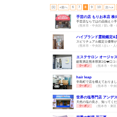
[1]
6
7
8
9
10
«前へ
次へ»
手芸の店 もりお本店 株
手芸店ならではの品揃え☆手
（熊本市・中央区 / 習い事・教
ハイブランド霊能鑑定&霊能
スピリチュアル鑑定士優華が
（熊本市・中央区 / 占い・人生
エステサロン オージャス(O
顧客満足熊本県第1位❤️口コ
（熊本市・中央区 
hair leap
辛島町で店を構えておりましたh
（熊本市・中央区 
世界の塩専門店 アンデ
天然の塩の良さ、知ってくだ
（熊本市・東区 /