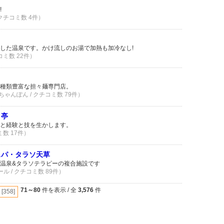
!
 クチコミ数 4件）
した温泉です。かけ流しのお湯で加熱も加冷なし!
コミ数 22件）
種類豊富な担々麺専門店。
ちゃんぽん / クチコミ数 79件）
り亭
と経験と技を生かします。
ミ数 17件）
スパ・タラソ天草
温泉&タラソテラピーの複合施設です
ール / クチコミ数 89件）
71～80
件を表示 / 全
3,576
件
[358]