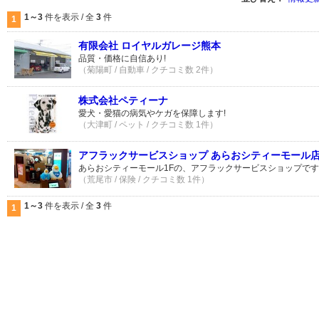
1～3
件を表示 / 全
3
件
1
有限会社 ロイヤルガレージ熊本
品質・価格に自信あり!
（菊陽町 / 自動車 / クチコミ数 2件）
株式会社ペティーナ
愛犬・愛猫の病気やケガを保障します!
（大津町 / ペット / クチコミ数 1件）
アフラックサービスショップ あらおシティーモール
あらおシティーモール1Fの、アフラックサービスショップで
（荒尾市 / 保険 / クチコミ数 1件）
1～3
件を表示 / 全
3
件
1