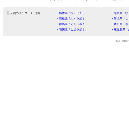
全国のクチコミナビ(R)
・栃木県「栃ナビ！」
・熊本県「ひ
・福島県「ふくラボ！」
・新潟県「な
・群馬県「ぐんラボ！」
・香川県「さ
・石川県「金沢ラボ！」
・鹿児島県「
(C) HitBit